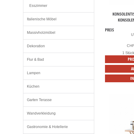
Esszimmer
KONSOLENTIS
KONSOLEN
Italienische Möbel
PREIS
Massivholzmöbel
U
CH
Dekoration
1 Stüc
PRO
Flur & Bad
A
Lampen
I
Küchen
Garten Terasse
Wandverkleidung
Gastronomie & Hotellerie