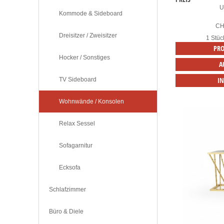
U
Kommode & Sideboard
C
Dreisitzer / Zweisitzer
1 Stüc
PRO
Hocker / Sonstiges
A
I
TV Sideboard
Wohnwände / Konsolen
Relax Sessel
Sofagarnitur
Ecksofa
Schlafzimmer
Büro & Diele