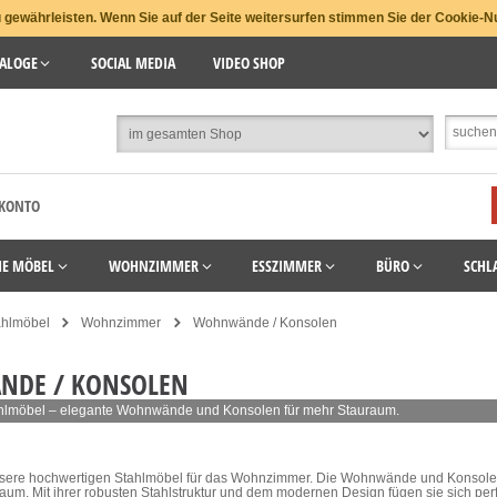
gewährleisten. Wenn Sie auf der Seite weitersurfen stimmen Sie der Cookie-N
ALOGE
SOCIAL MEDIA
VIDEO SHOP
 KONTO
HE MÖBEL
WOHNZIMMER
ESSZIMMER
BÜRO
SCHL
ahlmöbel
Wohnzimmer
Wohnwände / Konsolen
DE / KONSOLEN
hlmöbel – elegante Wohnwände und Konsolen für mehr Stauraum.
sere hochwertigen Stahlmöbel für das Wohnzimmer. Die Wohnwände und Konsolen bi
aum. Mit ihrer robusten Stahlstruktur und dem modernen Design fügen sie sich perf