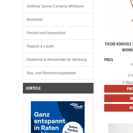
Grillkota Sauna Camping Whirlpool
Bestseller
Freizeit und Gesundheit
TISCHE KONSOLE 
Teppich & Läufer
WOHNZ
PREIS
Elektronik & Werbemittel für Werbung
U
Bau- und Renovierungsbedarf
C
1 Stüc
VORTEILE
PRO
A
I