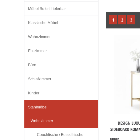
Möbel Sofort Lieferbar
1
2
3
Klassische Möbel
Wohnzimmer
Esszimmer
Büro
Schlafzimmer
Kinder
Stahlmöbel
Wohnzimmer
DESIGN LUX
SIDEBOARD KOMM
Couchtische / Beistelltische
PREIS