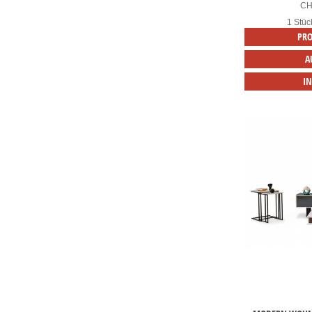
C
1 Stüc
PRO
A
I