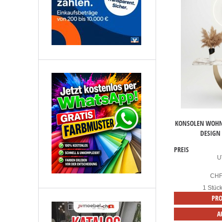
KONSOLEN WOHN
DESIGN
PREIS
U
CH
1 Stüc
PRO
A