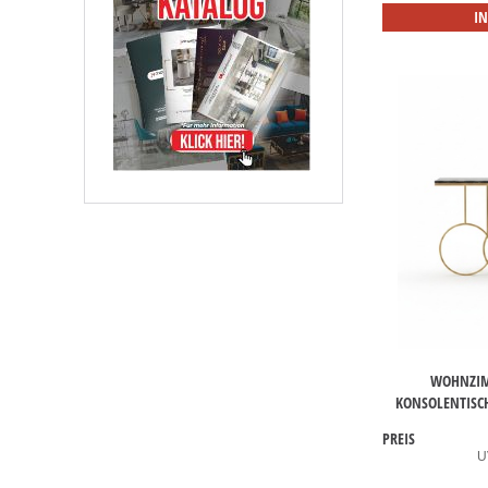
I
WOHNZIM
KONSOLENTISC
PREIS
U