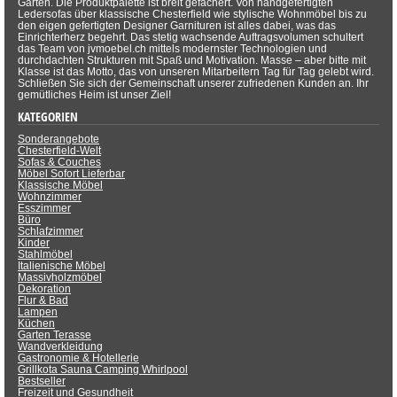
Garten. Die Produktpalette ist breit gefächert. Von handgefertigten
Ledersofas über klassische Chesterfield wie stylische Wohnmöbel bis zu
den eigen gefertigten Designer Garnituren ist alles dabei, was das
Einrichterherz begehrt. Das stetig wachsende Auftragsvolumen schultert
das Team von jvmoebel.ch mittels modernster Technologien und
durchdachten Strukturen mit Spaß und Motivation. Masse – aber bitte mit
Klasse ist das Motto, das von unseren Mitarbeitern Tag für Tag gelebt wird.
Schließen Sie sich der Gemeinschaft unserer zufriedenen Kunden an. Ihr
gemütliches Heim ist unser Ziel!
KATEGORIEN
Sonderangebote
Chesterfield-Welt
Sofas & Couches
Möbel Sofort Lieferbar
Klassische Möbel
Wohnzimmer
Esszimmer
Büro
Schlafzimmer
Kinder
Stahlmöbel
Italienische Möbel
Massivholzmöbel
Dekoration
Flur & Bad
Lampen
Küchen
Garten Terasse
Wandverkleidung
Gastronomie & Hotellerie
Grillkota Sauna Camping Whirlpool
Bestseller
Freizeit und Gesundheit