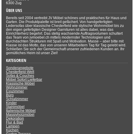
6300 Zug
ÜBER UNS
Bereits seit 2004 vertreibt JV Möbel schönes und praktisches für Haus und
Garten. Die Produktpalette ist breit gefächert. Von handgefertigten
Ledersofas über klassische Chesterfield wie stylische Wohnmöbel bis zu
den eigen gefertigten Designer Garnituren ist alles dabei, was das
Einrichterherz begehrt. Das stetig wachsende Auftragsvolumen schultert
das Team von jvmoebel.ch mittels modernster Technologien und
durchdachten Strukturen mit Spaß und Motivation. Masse – aber bitte mit
Klasse ist das Motto, das von unseren Mitarbeitern Tag für Tag gelebt wird.
Schließen Sie sich der Gemeinschaft unserer zufriedenen Kunden an. Ihr
gemütliches Heim ist unser Ziel!
KATEGORIEN
Sonderangebote
Chesterfield-Welt
Sofas & Couches
Möbel Sofort Lieferbar
Klassische Möbel
Wohnzimmer
Esszimmer
Büro
Schlafzimmer
Kinder
Stahlmöbel
Italienische Möbel
Massivholzmöbel
Dekoration
Flur & Bad
Lampen
Küchen