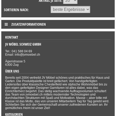
ARTIKEL JE SEITE:
SORTIEREN NACH:
ZUSATZINFORMATIONEN
KONTAKT
JV MÖBEL SCHWEIZ GMBH
Tel.: 041 588 04 69
Email: info@jvmoebel.ch
Ägeristrasse 5
6300 Zug
ÜBER UNS
Bereits seit 2004 vertreibt JV Möbel schönes und praktisches für Haus und
Garten. Die Produktpalette ist breit gefächert. Von handgefertigten
Ledersofas über klassische Chesterfield wie stylische Wohnmöbel bis zu
den eigen gefertigten Designer Garnituren ist alles dabei, was das
Einrichterherz begehrt. Das stetig wachsende Auftragsvolumen schultert
das Team von jvmoebel.ch mittels modernster Technologien und
durchdachten Strukturen mit Spaß und Motivation. Masse – aber bitte mit
Klasse ist das Motto, das von unseren Mitarbeitern Tag für Tag gelebt wird.
Schließen Sie sich der Gemeinschaft unserer zufriedenen Kunden an. Ihr
gemütliches Heim ist unser Ziel!
KATEGORIEN