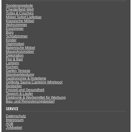
Sonderangebote
Chesterfield-Welt
Sofas & Couches
Möbel Sofort Lieferbar
Klassische Möbel
Wohnzimmer
Esszimmer
Büro
Schlafzimmer
Kinder
Stahlmöbel
Italienische Möbel
Massivholzmöbel
Dekoration
Flur & Bad
Lampen
Küchen
Garten Terasse
Wandverkleidung
Gastronomie & Hotellerie
Grillkota Sauna Camping Whirlpool
Bestseller
Freizeit und Gesundheit
Teppich & Läufer
Elektronik & Werbemittel für Werbung
Bau- und Renovierungsbedarf
SERVICE
Datenschutz
Impressum
AGB
JVMoebel