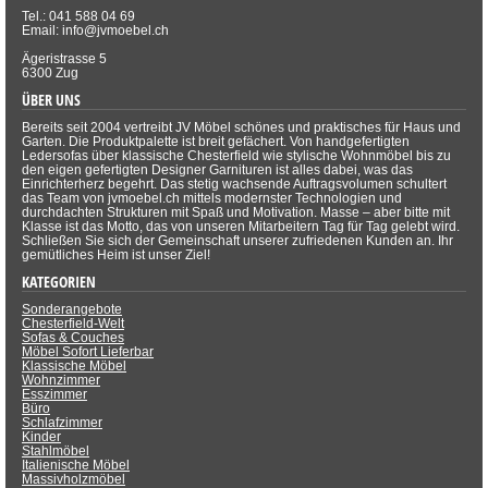
Tel.: 041 588 04 69
Email: info@jvmoebel.ch
Ägeristrasse 5
6300 Zug
ÜBER UNS
Bereits seit 2004 vertreibt JV Möbel schönes und praktisches für Haus und
Garten. Die Produktpalette ist breit gefächert. Von handgefertigten
Ledersofas über klassische Chesterfield wie stylische Wohnmöbel bis zu
den eigen gefertigten Designer Garnituren ist alles dabei, was das
Einrichterherz begehrt. Das stetig wachsende Auftragsvolumen schultert
das Team von jvmoebel.ch mittels modernster Technologien und
durchdachten Strukturen mit Spaß und Motivation. Masse – aber bitte mit
Klasse ist das Motto, das von unseren Mitarbeitern Tag für Tag gelebt wird.
Schließen Sie sich der Gemeinschaft unserer zufriedenen Kunden an. Ihr
gemütliches Heim ist unser Ziel!
KATEGORIEN
Sonderangebote
Chesterfield-Welt
Sofas & Couches
Möbel Sofort Lieferbar
Klassische Möbel
Wohnzimmer
Esszimmer
Büro
Schlafzimmer
Kinder
Stahlmöbel
Italienische Möbel
Massivholzmöbel