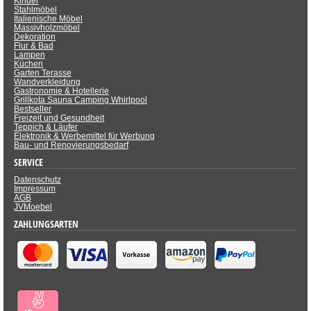
Kinder
Stahlmöbel
Italienische Möbel
Massivholzmöbel
Dekoration
Flur & Bad
Lampen
Küchen
Garten Terasse
Wandverkleidung
Gastronomie & Hotellerie
Grillkota Sauna Camping Whirlpool
Bestseller
Freizeit und Gesundheit
Teppich & Läufer
Elektronik & Werbemittel für Werbung
Bau- und Renovierungsbedarf
SERVICE
Datenschutz
Impressum
AGB
JVMoebel
ZAHLUNGSARTEN