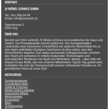
KONTAKT
JV MÖBEL SCHWEIZ GMBH
Tel.: 041 588 04 69
Email: info@jvmoebel.ch
Ägeristrasse 5
6300 Zug
ÜBER UNS
Bereits seit 2004 vertreibt JV Möbel schönes und praktisches für Haus und
Garten. Die Produktpalette ist breit gefächert. Von handgefertigten
Ledersofas über klassische Chesterfield wie stylische Wohnmöbel bis zu
den eigen gefertigten Designer Garnituren ist alles dabei, was das
Einrichterherz begehrt. Das stetig wachsende Auftragsvolumen schultert
das Team von jvmoebel.ch mittels modernster Technologien und
durchdachten Strukturen mit Spaß und Motivation. Masse – aber bitte mit
Klasse ist das Motto, das von unseren Mitarbeitern Tag für Tag gelebt wird.
Schließen Sie sich der Gemeinschaft unserer zufriedenen Kunden an. Ihr
gemütliches Heim ist unser Ziel!
KATEGORIEN
Sonderangebote
Chesterfield-Welt
Sofas & Couches
Möbel Sofort Lieferbar
Klassische Möbel
Wohnzimmer
Esszimmer
Büro
Schlafzimmer