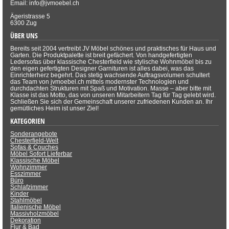
Email: info@jvmoebel.ch
Ägeristrasse 5
6300 Zug
ÜBER UNS
Bereits seit 2004 vertreibt JV Möbel schönes und praktisches für Haus und
Garten. Die Produktpalette ist breit gefächert. Von handgefertigten
Ledersofas über klassische Chesterfield wie stylische Wohnmöbel bis zu
den eigen gefertigten Designer Garnituren ist alles dabei, was das
Einrichterherz begehrt. Das stetig wachsende Auftragsvolumen schultert
das Team von jvmoebel.ch mittels modernster Technologien und
durchdachten Strukturen mit Spaß und Motivation. Masse – aber bitte mit
Klasse ist das Motto, das von unseren Mitarbeitern Tag für Tag gelebt wird.
Schließen Sie sich der Gemeinschaft unserer zufriedenen Kunden an. Ihr
gemütliches Heim ist unser Ziel!
KATEGORIEN
Sonderangebote
Chesterfield-Welt
Sofas & Couches
Möbel Sofort Lieferbar
Klassische Möbel
Wohnzimmer
Esszimmer
Büro
Schlafzimmer
Kinder
Stahlmöbel
Italienische Möbel
Massivholzmöbel
Dekoration
Flur & Bad