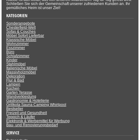
Schließen Sie sich der Gemeinschaft unserer zufriedenen Kunden an. Ihr
gemütliches Heim ist unser Ziel!
KATEGORIEN
Sonderangebote
Chesterfield-Welt
Sofas & Couches
Möbel Sofort Lieferbar
Klassische Möbel
Wohnzimmer
Esszimmer
Büro
Schlafzimmer
Kinder
Stahlmöbel
Italienische Möbel
Massivholzmöbel
Dekoration
Flur & Bad
Lampen
Küchen
Garten Terasse
Wandverkleidung
Gastronomie & Hotellerie
Grillkota Sauna Camping Whirlpool
Bestseller
Freizeit und Gesundheit
Teppich & Läufer
Elektronik & Werbemittel für Werbung
Bau- und Renovierungsbedarf
SERVICE