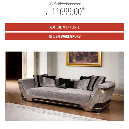
UVP:
CHF 12870.00
11699.00
*
CHF
AUF DIE MERKLISTE
IN DEN WARENKORB