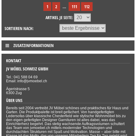
1
2
...
111
112
ARTIKEL JE SEITE:
SORTIEREN NACH:
ZUSATZINFORMATIONEN
KONTAKT
JV MÖBEL SCHWEIZ GMBH
Tel.: 041 588 04 69
Email: info@jvmoebel.ch
Ägeristrasse 5
6300 Zug
ÜBER UNS
Bereits seit 2004 vertreibt JV Möbel schönes und praktisches für Haus und
Garten. Die Produktpalette ist breit gefächert. Von handgefertigten
Ledersofas über klassische Chesterfield wie stylische Wohnmöbel bis zu
den eigen gefertigten Designer Garnituren ist alles dabei, was das
Einrichterherz begehrt. Das stetig wachsende Auftragsvolumen schultert
das Team von jvmoebel.ch mittels modernster Technologien und
durchdachten Strukturen mit Spaß und Motivation. Masse – aber bitte mit
Klasse ist das Motto, das von unseren Mitarbeitern Tag für Tag gelebt wird.