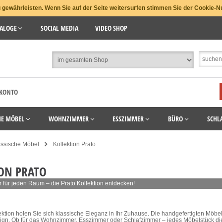
gewährleisten. Wenn Sie auf der Seite weitersurfen stimmen Sie der Cookie-N
ALOGE
SOCIAL MEDIA
VIDEO SHOP
 KONTO
HE MÖBEL
WOHNZIMMER
ESSZIMMER
BÜRO
SCHL
assische Möbel
Kollektion Prato
ON PRATO
er für jeden Raum – die Prato Kollektion entdecken!
lektion holen Sie sich klassische Eleganz in Ihr Zuhause. Die handgefertigten Möb
ign. Ob für das Wohnzimmer, Esszimmer oder Schlafzimmer – jedes Möbelstück dies