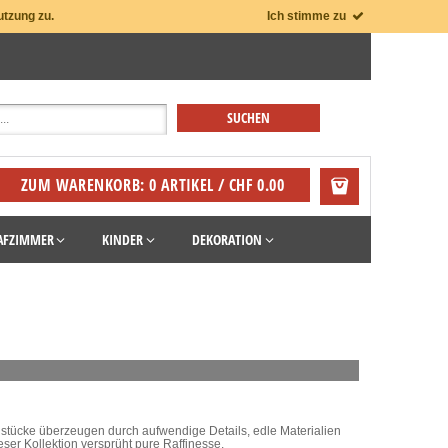
utzung zu.
Ich stimme zu
ZUM WARENKORB: 0 ARTIKEL / CHF 0.00
AFZIMMER
KINDER
DEKORATION
elstücke überzeugen durch aufwendige Details, edle Materialien
er Kollektion versprüht pure Raffinesse.