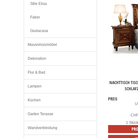
Stile Elisa
Faber
Giuliacasa
Massivholzmöbel
Dekoration
Flur & Bad
NACHTTISCH TISC
Lampen
SCHLAF
PREIS
Küchen
U
Garten Terasse
CH
1 Stüc
Wandverkleidung
PRO