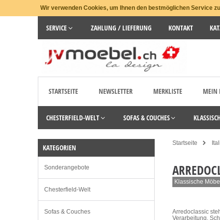
Wir verwenden Cookies, um Ihnen den bestmöglichen Service zu 
SERVICE
ZAHLUNG / LIEFERUNG
KONTAKT
KAT
STARTSEITE
NEWSLETTER
MERKLISTE
MEIN
CHESTERFIELD-WELT
SOFAS & COUCHES
KLASSISC
Startseite
Ita
KATEGORIEN
ARREDOCL
Sonderangebote
Klassische Möbel
Chesterfield-Welt
Sofas & Couches
Arredoclassic steh
Verarbeitung. Sc