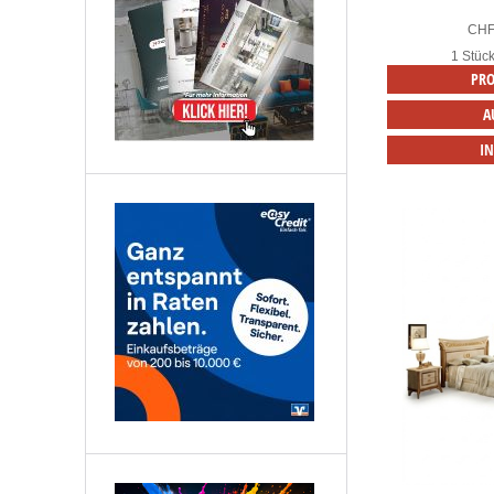
CH
1 Stüc
PRO
A
I