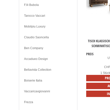
F.lli Bubola
Tarocco Vaccari
Mobilpiu Luxury
Claudio Saoncella
TISCH KLASSIS
SCHMINKTISC
Ben Company
PREIS
U
Accadueo Design
CH
Bellavista Collection
1 Stüc
PRO
Boiserie Italia
A
Vaccaricavgiovanni
I
Frezza