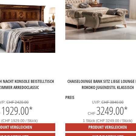
H NACHT KONSOLE BEISTELLTISCH
CHAISELOUNGE BANK SITZ LIEGE LOUNGE
ZIMMER ARREDOCLASSIC
ROKOKO JUGENDSTIL KLASSISCH
PREIS
VP:
CHF 2420.00
UVP:
CHF 3840.00
1929.00
*
3249.00
*
F
CHF
k (CHF 1929.00 / Stück)
1 Stück (CHF 3249.00 / Stück)
DUKT VERGLEICHEN
PRODUKT VERGLEICHEN