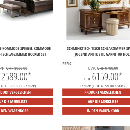
CHE KOMMODE SPIEGEL KOMMODE
SCHMINKTISCH TISCH SCHLAFZIMMER SP
H SCHLAFZIMMER HOCKER SET
JUGEND ANTIK STIL GARNITUR HOL
PREIS
VP:
CHF 3060.00
UVP:
CHF 6780.00
2589.00
*
6159.00
*
F
CHF
k (CHF 2589.00 / Stück)
1 Stück (CHF 6159.00 / Stück)
DUKT VERGLEICHEN
PRODUKT VERGLEICHEN
UF DIE MERKLISTE
AUF DIE MERKLISTE
N DEN WARENKORB
IN DEN WARENKORB