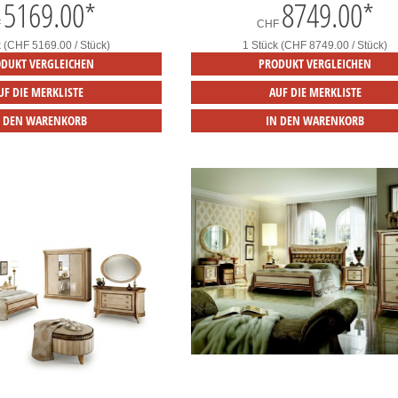
5169.00
*
8749.00
*
F
CHF
k (CHF 5169.00 / Stück)
1 Stück (CHF 8749.00 / Stück)
DUKT VERGLEICHEN
PRODUKT VERGLEICHEN
UF DIE MERKLISTE
AUF DIE MERKLISTE
N DEN WARENKORB
IN DEN WARENKORB