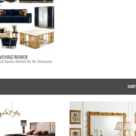
WOHNZIMMER
doClassic-Möbel für Ihr Zuhause.
SORT