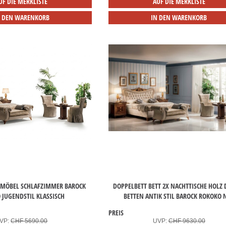
UF DIE MERKLISTE
AUF DIE MERKLISTE
N DEN WARENKORB
IN DEN WARENKORB
 MÖBEL SCHLAFZIMMER BAROCK
DOPPELBETT BETT 2X NACHTTISCHE HOLZ
 JUGENDSTIL KLASSISCH
BETTEN ANTIK STIL BAROCK ROKOKO 
PREIS
VP:
CHF 5690.00
UVP:
CHF 9630.00