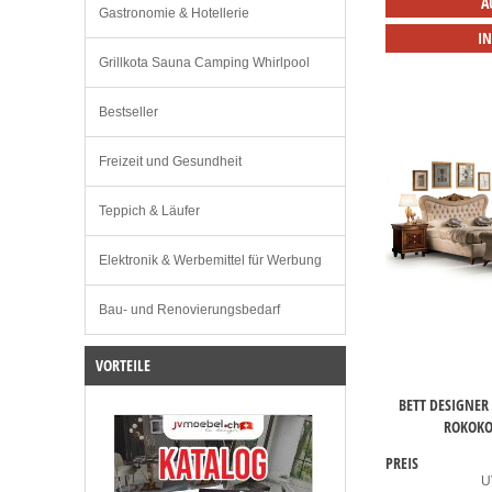
A
Gastronomie & Hotellerie
I
Grillkota Sauna Camping Whirlpool
Bestseller
Freizeit und Gesundheit
Teppich & Läufer
Elektronik & Werbemittel für Werbung
Bau- und Renovierungsbedarf
VORTEILE
BETT DESIGNER
ROKOKO
PREIS
U