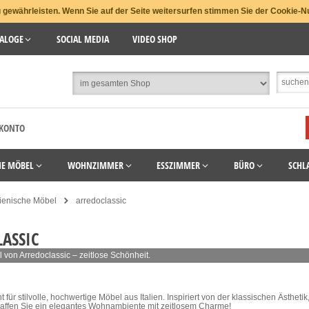
gewährleisten. Wenn Sie auf der Seite weitersurfen stimmen Sie der Cookie-N
ALOGE
SOCIAL MEDIA
VIDEO SHOP
 KONTO
HE MÖBEL
WOHNZIMMER
ESSZIMMER
BÜRO
SCHL
lienische Möbel
arredoclassic
ASSIC
 von Arredoclassic – zeitlose Schönheit.
t für stilvolle, hochwertige Möbel aus Italien. Inspiriert von der klassischen Ästheti
haffen Sie ein elegantes Wohnambiente mit zeitlosem Charme!