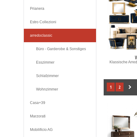
Prianera
Estro Collezioni
arredoclassic
Büro - Garderobe & Sonstiges
Klassische Arre
Esszimmer
Schlafzimmer
1
2
Wohnzimmer
Casa+39
Marzorati
Mobilificio AG