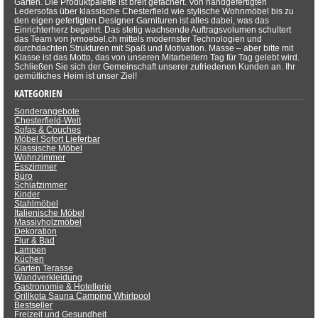
Garten. Die Produktpalette ist breit gefächert. Von handgefertigten
Ledersofas über klassische Chesterfield wie stylische Wohnmöbel bis zu
den eigen gefertigten Designer Garnituren ist alles dabei, was das
Einrichterherz begehrt. Das stetig wachsende Auftragsvolumen schultert
das Team von jvmoebel.ch mittels modernster Technologien und
durchdachten Strukturen mit Spaß und Motivation. Masse – aber bitte mit
Klasse ist das Motto, das von unseren Mitarbeitern Tag für Tag gelebt wird.
Schließen Sie sich der Gemeinschaft unserer zufriedenen Kunden an. Ihr
gemütliches Heim ist unser Ziel!
KATEGORIEN
Sonderangebote
Chesterfield-Welt
Sofas & Couches
Möbel Sofort Lieferbar
Klassische Möbel
Wohnzimmer
Esszimmer
Büro
Schlafzimmer
Kinder
Stahlmöbel
Italienische Möbel
Massivholzmöbel
Dekoration
Flur & Bad
Lampen
Küchen
Garten Terasse
Wandverkleidung
Gastronomie & Hotellerie
Grillkota Sauna Camping Whirlpool
Bestseller
Freizeit und Gesundheit