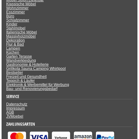
Möbel Sofort Lieferbar
Klassische Möbel
Wohnzimmer
Esszimmer
Büro
Schlafzimmer
Kinder
Stahlmöbel
Italienische Möbel
Massivholzmöbel
Dekoration
Flur & Bad
Lampen
Küchen
Garten Terasse
Wandverkleidung
Gastronomie & Hotellerie
Grillkota Sauna Camping Whirlpool
Bestseller
Freizeit und Gesundheit
Teppich & Läufer
Elektronik & Werbemittel für Werbung
Bau- und Renovierungsbedarf
SERVICE
Datenschutz
Impressum
AGB
JVMoebel
ZAHLUNGSARTEN