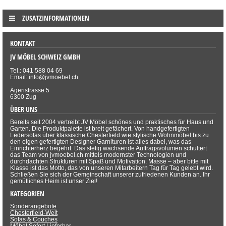
ZUSATZINFORMATIONEN
KONTAKT
JV MÖBEL SCHWEIZ GMBH
Tel.: 041 588 04 69
Email: info@jvmoebel.ch
Ägeristrasse 5
6300 Zug
ÜBER UNS
Bereits seit 2004 vertreibt JV Möbel schönes und praktisches für Haus und
Garten. Die Produktpalette ist breit gefächert. Von handgefertigten
Ledersofas über klassische Chesterfield wie stylische Wohnmöbel bis zu
den eigen gefertigten Designer Garnituren ist alles dabei, was das
Einrichterherz begehrt. Das stetig wachsende Auftragsvolumen schultert
das Team von jvmoebel.ch mittels modernster Technologien und
durchdachten Strukturen mit Spaß und Motivation. Masse – aber bitte mit
Klasse ist das Motto, das von unseren Mitarbeitern Tag für Tag gelebt wird.
Schließen Sie sich der Gemeinschaft unserer zufriedenen Kunden an. Ihr
gemütliches Heim ist unser Ziel!
KATEGORIEN
Sonderangebote
Chesterfield-Welt
Sofas & Couches