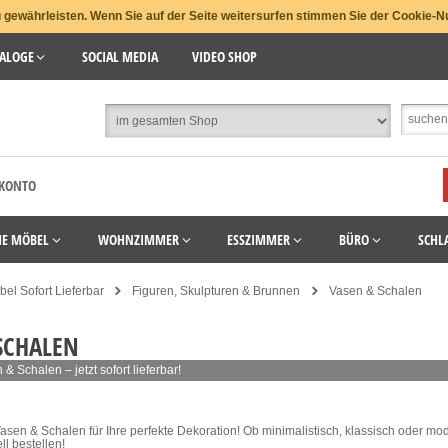
gewährleisten. Wenn Sie auf der Seite weitersurfen stimmen Sie der Cookie-N
ALOGE
SOCIAL MEDIA
VIDEO SHOP
 KONTO
HE MÖBEL
WOHNZIMMER
ESSZIMMER
BÜRO
SCHL
el Sofort Lieferbar
Figuren, Skulpturen & Brunnen
Vasen & Schalen
SCHALEN
& Schalen – jetzt sofort lieferbar!
 Vasen & Schalen für Ihre perfekte Dekoration! Ob minimalistisch, klassisch oder m
ll bestellen!