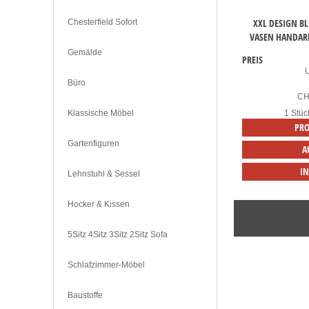
XXL DESIGN B
Chesterfield Sofort
VASEN HANDARB
Gemälde
PREIS
Büro
C
Klassische Möbel
1 Stüc
PRO
Gartenfiguren
A
I
Lehnstuhl & Sessel
Hocker & Kissen
5Sitz 4Sitz 3Sitz 2Sitz Sofa
Schlafzimmer-Möbel
Baustoffe