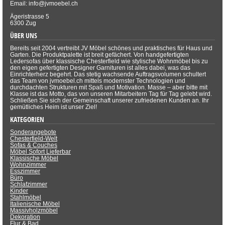
Email: info@jvmoebel.ch
Ägeristrasse 5
6300 Zug
ÜBER UNS
Bereits seit 2004 vertreibt JV Möbel schönes und praktisches für Haus und
Garten. Die Produktpalette ist breit gefächert. Von handgefertigten
Ledersofas über klassische Chesterfield wie stylische Wohnmöbel bis zu
den eigen gefertigten Designer Garnituren ist alles dabei, was das
Einrichterherz begehrt. Das stetig wachsende Auftragsvolumen schultert
das Team von jvmoebel.ch mittels modernster Technologien und
durchdachten Strukturen mit Spaß und Motivation. Masse – aber bitte mit
Klasse ist das Motto, das von unseren Mitarbeitern Tag für Tag gelebt wird.
Schließen Sie sich der Gemeinschaft unserer zufriedenen Kunden an. Ihr
gemütliches Heim ist unser Ziel!
KATEGORIEN
Sonderangebote
Chesterfield-Welt
Sofas & Couches
Möbel Sofort Lieferbar
Klassische Möbel
Wohnzimmer
Esszimmer
Büro
Schlafzimmer
Kinder
Stahlmöbel
Italienische Möbel
Massivholzmöbel
Dekoration
Flur & Bad