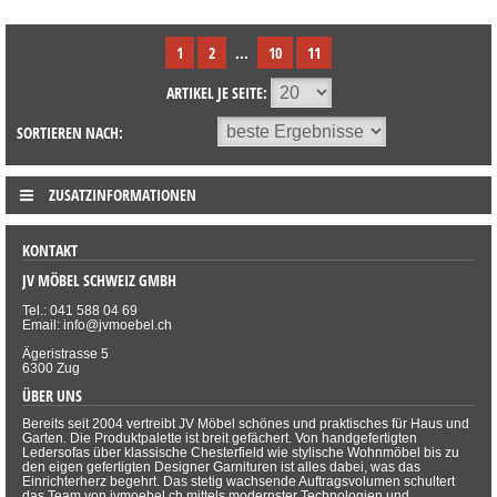
1
2
...
10
11
ARTIKEL JE SEITE:
SORTIEREN NACH:
ZUSATZINFORMATIONEN
KONTAKT
JV MÖBEL SCHWEIZ GMBH
Tel.: 041 588 04 69
Email: info@jvmoebel.ch
Ägeristrasse 5
6300 Zug
ÜBER UNS
Bereits seit 2004 vertreibt JV Möbel schönes und praktisches für Haus und
Garten. Die Produktpalette ist breit gefächert. Von handgefertigten
Ledersofas über klassische Chesterfield wie stylische Wohnmöbel bis zu
den eigen gefertigten Designer Garnituren ist alles dabei, was das
Einrichterherz begehrt. Das stetig wachsende Auftragsvolumen schultert
das Team von jvmoebel.ch mittels modernster Technologien und