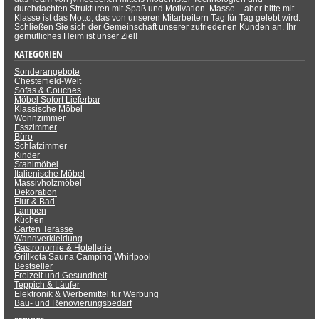
durchdachten Strukturen mit Spaß und Motivation. Masse – aber bitte mit
Klasse ist das Motto, das von unseren Mitarbeitern Tag für Tag gelebt wird.
Schließen Sie sich der Gemeinschaft unserer zufriedenen Kunden an. Ihr
gemütliches Heim ist unser Ziel!
KATEGORIEN
Sonderangebote
Chesterfield-Welt
Sofas & Couches
Möbel Sofort Lieferbar
Klassische Möbel
Wohnzimmer
Esszimmer
Büro
Schlafzimmer
Kinder
Stahlmöbel
Italienische Möbel
Massivholzmöbel
Dekoration
Flur & Bad
Lampen
Küchen
Garten Terasse
Wandverkleidung
Gastronomie & Hotellerie
Grillkota Sauna Camping Whirlpool
Bestseller
Freizeit und Gesundheit
Teppich & Läufer
Elektronik & Werbemittel für Werbung
Bau- und Renovierungsbedarf