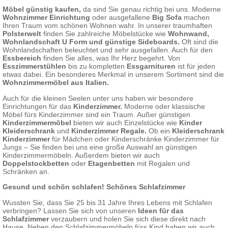
Möbel günstig kaufen,
da sind Sie genau richtig bei uns. Moderne
Wohnzimmer Einrichtung
oder ausgefallene
Big Sofa
machen
Ihren Traum vom schönen Wohnen wahr. In unserer traumhaften
Polsterwelt
finden Sie zahlreiche Möbelstücke wie
Wohnwand
,
Wohnlandschaft U Form und günstige Sideboards.
Oft sind die
Wohnlandschaften beleuchtet und sehr ausgefallen. Auch für den
Essbereich
finden Sie alles, was Ihr Herz begehrt. Von
Esszimmerstühlen
bis zu kompletten
Essgarnituren
ist für jeden
etwas dabei. Ein besonderes Merkmal in unserem Sortiment sind die
Wohnzimmermöbel aus Italien.
Auch für die kleinen Seelen unter uns haben wir besondere
Einrichtungen für das
Kinderzimmer.
Moderne oder klassische
Möbel fürs Kinderzimmer sind ein Traum. Außer günstigen
Kinderzimmermöbel
bieten wir auch Einzelstücke wie
Kinder
Kleiderschrank
und
Kinderzimmer Regale.
Ob ein
Kleiderschrank
Kinderzimmer
für Mädchen oder Kinderschränke Kinderzimmer für
Jungs – Sie finden bei uns eine große Auswahl an günstigen
Kinderzimmermöbeln. Außerdem bieten wir auch
Doppelstockbetten
oder
Etagenbetten
mit Regalen und
Schränken an.
Gesund und schön schlafen! Schönes Schlafzimmer
Wussten Sie, dass Sie 25 bis 31 Jahre Ihres Lebens mit Schlafen
verbringen? Lassen Sie sich von unseren
Ideen für das
Schlafzimmer
verzaubern und holen Sie sich diese direkt nach
Hause. Neben den Schlafzimmermöbeln fürs Kind haben wir auch