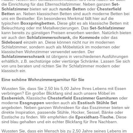
die Einrichtung für das Elternschlafzimmer. Neben ganzen
Set-
Schlafzimmer
bieten wir auch
runde Betten
oder
Chesterfield
Betten
an. Neben klassischen Betten sind auch moderne Betten bei
uns ein Bestseller. Ein besonderes Merkmal fällt hier auf die
typischen
Boxspringbetten.
Diese gibt es als klassische Betten mit
Beleuchtung oder mit Metallverzierungen. Das
Set-Schlafzimmer
kann bereits zu günstigen Preisen erworben werden. Natürlich bieten
wir auch den
Schlafzimmerschrank,
die
Kommode
oder das
Sideboard
einzeln an. Diese können nicht nur im modernen
Schlafzimmer, sondern auch als Möbelstück im modernen oder
klassischen Wohnzimmer verwendet werden. Der
Schlafzimmerschrank
ist übrigens in verschiedenen Ausführungen
erhältlich, z.B. sechstürige oder viertürige Schränke. Lassen Sie sich
von uns beraten und richten Sie Ihr Schlafzimmer modern oder
klassisch ein.
Eine schöne Wohnzimmergarnitur für Sie
Wussten Sie, dass Sie 2,50 bis 5,00 Jahre Ihres Lebens mit Essen
verbringen? Ein großer Blickfang sind auch unsere Möbel im
Essbereich.
Klassische
Chesterfield Esszimmer Garnituren
oder
moderne
Essgruppen
werden auch als
Esstisch Stühle Set
angeboten. Neben ganzen Wohnideen für das Esszimmer bieten wir
direkte Inspiration, passende Stühle, Hocker, Sessel, Bänke oder
Esstische zu finden. Wir empfehlen die
Epoxidharz-Tische.
Diese
sind blau gehalten und ein echter Blickfang für Ihre Nachbarn.
Wussten Sie, dass ein Mensch bis zu 2,50 Jahre seines Lebens im