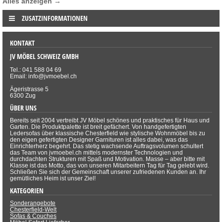
Alles anzeigen →
ZUSATZINFORMATIONEN
KONTAKT
JV MÖBEL SCHWEIZ GMBH
Tel.: 041 588 04 69
Email: info@jvmoebel.ch
Ägeristrasse 5
6300 Zug
ÜBER UNS
Bereits seit 2004 vertreibt JV Möbel schönes und praktisches für Haus und
Garten. Die Produktpalette ist breit gefächert. Von handgefertigten
Ledersofas über klassische Chesterfield wie stylische Wohnmöbel bis zu
den eigen gefertigten Designer Garnituren ist alles dabei, was das
Einrichterherz begehrt. Das stetig wachsende Auftragsvolumen schultert
das Team von jvmoebel.ch mittels modernster Technologien und
durchdachten Strukturen mit Spaß und Motivation. Masse – aber bitte mit
Klasse ist das Motto, das von unseren Mitarbeitern Tag für Tag gelebt wird.
Schließen Sie sich der Gemeinschaft unserer zufriedenen Kunden an. Ihr
gemütliches Heim ist unser Ziel!
KATEGORIEN
Sonderangebote
Chesterfield-Welt
Sofas & Couches