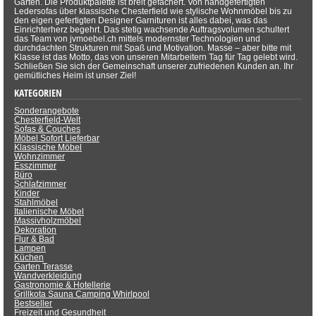
Garten. Die Produktpalette ist breit gefächert. Von handgefertigten
Ledersofas über klassische Chesterfield wie stylische Wohnmöbel bis zu
den eigen gefertigten Designer Garnituren ist alles dabei, was das
Einrichterherz begehrt. Das stetig wachsende Auftragsvolumen schultert
das Team von jvmoebel.ch mittels modernster Technologien und
durchdachten Strukturen mit Spaß und Motivation. Masse – aber bitte mit
Klasse ist das Motto, das von unseren Mitarbeitern Tag für Tag gelebt wird.
Schließen Sie sich der Gemeinschaft unserer zufriedenen Kunden an. Ihr
gemütliches Heim ist unser Ziel!
KATEGORIEN
Sonderangebote
Chesterfield-Welt
Sofas & Couches
Möbel Sofort Lieferbar
Klassische Möbel
Wohnzimmer
Esszimmer
Büro
Schlafzimmer
Kinder
Stahlmöbel
Italienische Möbel
Massivholzmöbel
Dekoration
Flur & Bad
Lampen
Küchen
Garten Terasse
Wandverkleidung
Gastronomie & Hotellerie
Grillkota Sauna Camping Whirlpool
Bestseller
Freizeit und Gesundheit