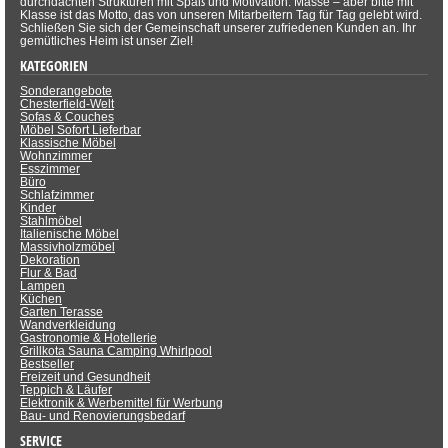
durchdachten Strukturen mit Spaß und Motivation. Masse – aber bitte mit
Klasse ist das Motto, das von unseren Mitarbeitern Tag für Tag gelebt wird.
Schließen Sie sich der Gemeinschaft unserer zufriedenen Kunden an. Ihr
gemütliches Heim ist unser Ziel!
KATEGORIEN
Sonderangebote
Chesterfield-Welt
Sofas & Couches
Möbel Sofort Lieferbar
Klassische Möbel
Wohnzimmer
Esszimmer
Büro
Schlafzimmer
Kinder
Stahlmöbel
Italienische Möbel
Massivholzmöbel
Dekoration
Flur & Bad
Lampen
Küchen
Garten Terasse
Wandverkleidung
Gastronomie & Hotellerie
Grillkota Sauna Camping Whirlpool
Bestseller
Freizeit und Gesundheit
Teppich & Läufer
Elektronik & Werbemittel für Werbung
Bau- und Renovierungsbedarf
SERVICE