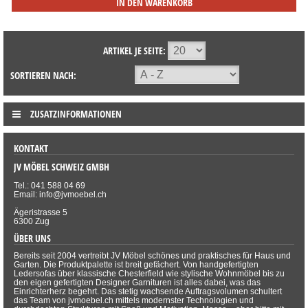
IN DEN WARENKORB
ARTIKEL JE SEITE:
SORTIEREN NACH:
ZUSATZINFORMATIONEN
KONTAKT
JV MÖBEL SCHWEIZ GMBH
Tel.: 041 588 04 69
Email: info@jvmoebel.ch
Ägeristrasse 5
6300 Zug
ÜBER UNS
Bereits seit 2004 vertreibt JV Möbel schönes und praktisches für Haus und
Garten. Die Produktpalette ist breit gefächert. Von handgefertigten
Ledersofas über klassische Chesterfield wie stylische Wohnmöbel bis zu
den eigen gefertigten Designer Garnituren ist alles dabei, was das
Einrichterherz begehrt. Das stetig wachsende Auftragsvolumen schultert
das Team von jvmoebel.ch mittels modernster Technologien und