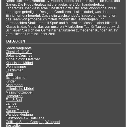
Bereits seit 2004 vertreibt JV Möbel schönes und praktisches für Haus und
Garten. Die Produktpalette ist breit gefächert. Von handgefertigten
Ledersofas über klassische Chesterfield wie stylische Wohnmöbel bis zu
den eigen gefertigten Designer Garnituren ist alles dabei, was das
Einrichterherz begehrt. Das stetig wachsende Auftragsvolumen schultert
das Team von jvmoebel.ch mittels modernster Technologien und
durchdachten Strukturen mit Spaß und Motivation. Masse – aber bitte mit
Klasse ist das Motto, das von unseren Mitarbeitern Tag für Tag gelebt wird.
Schließen Sie sich der Gemeinschaft unserer zufriedenen Kunden an. Ihr
gemütliches Heim ist unser Ziel!
KATEGORIEN
Sonderangebote
Chesterfield-Welt
Sofas & Couches
Möbel Sofort Lieferbar
Klassische Möbel
Wohnzimmer
Esszimmer
Büro
Schlafzimmer
Kinder
Stahlmöbel
Italienische Möbel
Massivholzmöbel
Dekoration
Flur & Bad
Lampen
Küchen
Garten Terasse
Wandverkleidung
Gastronomie & Hotellerie
Grillkota Sauna Camping Whirlpool
Bestseller