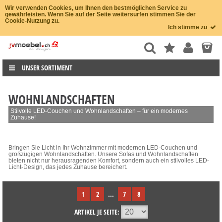
Wir verwenden Cookies, um Ihnen den bestmöglichen Service zu
gewährleisten. Wenn Sie auf der Seite weitersurfen stimmen Sie der
Cookie-Nutzung zu.
Ich stimme zu
UNSER SORTIMENT
WOHNLANDSCHAFTEN
Stilvolle LED-Couchen und Wohnlandschaften – für ein modernes
Zuhause!
Bringen Sie Licht in Ihr Wohnzimmer mit modernen LED-Couchen und
großzügigen Wohnlandschaften. Unsere Sofas und Wohnlandschaften
bieten nicht nur herausragenden Komfort, sondern auch ein stilvolles LED-
Licht-Design, das jedes Zuhause bereichert.
1
2
...
7
8
ARTIKEL JE SEITE: