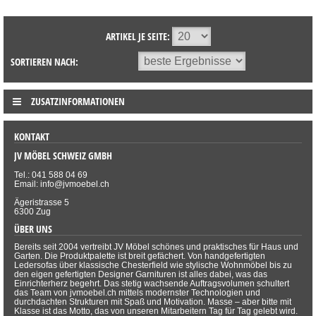
ARTIKEL JE SEITE:
SORTIEREN NACH:
ZUSATZINFORMATIONEN
KONTAKT
JV MÖBEL SCHWEIZ GMBH
Tel.: 041 588 04 69
Email: info@jvmoebel.ch
Ägeristrasse 5
6300 Zug
ÜBER UNS
Bereits seit 2004 vertreibt JV Möbel schönes und praktisches für Haus und
Garten. Die Produktpalette ist breit gefächert. Von handgefertigten
Ledersofas über klassische Chesterfield wie stylische Wohnmöbel bis zu
den eigen gefertigten Designer Garnituren ist alles dabei, was das
Einrichterherz begehrt. Das stetig wachsende Auftragsvolumen schultert
das Team von jvmoebel.ch mittels modernster Technologien und
durchdachten Strukturen mit Spaß und Motivation. Masse – aber bitte mit
Klasse ist das Motto, das von unseren Mitarbeitern Tag für Tag gelebt wird.