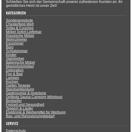
Schließen Sie sich der Gemeinschaft unserer zufriedenen Kunden an. Ihr
gemütliches Heim ist unser Ziel!
KATEGORIEN
Sonderangebote
Chesterfield-Welt
Sofas & Couches
Möbel Sofort Lieferbar
Klassische Möbel
Wohnzimmer
Esszimmer
Büro
Schlafzimmer
Kinder
Stahlmöbel
Italienische Möbel
Massivholzmöbel
Dekoration
Flur & Bad
Lampen
Küchen
Garten Terasse
Wandverkleidung
Gastronomie & Hotellerie
Grillkota Sauna Camping Whirlpool
Bestseller
Freizeit und Gesundheit
Teppich & Läufer
Elektronik & Werbemittel für Werbung
Bau- und Renovierungsbedarf
SERVICE
Datenschutz