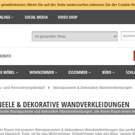
gewährleisten. Wenn Sie auf der Seite weitersurfen stimmen Sie der Cookie-N
ALOGE
SOCIAL MEDIA
VIDEO SHOP
 KONTO
HE MÖBEL
WOHNZIMMER
ESSZIMMER
BÜRO
SCHL
u- und Renovierungsbedarf
Wandpaneele & Dekorative Wandverkleidungen
EELE & DEKORATIVE WANDVERKLEIDUNGEN
ilvolle Wandpaneele und dekorative Wandverkleidungen, die Ihrem Raum einen ele
rem Raum mit unseren Wandpaneelen & dekorativen Wandverkleidungen das perfekt
is klassisch. Egal, ob für das Wohnzimmer, Schlafzimmer oder das Büro, unsere W