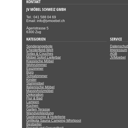
KONTAKT
JV MÖBEL SCHWEIZ GMBH
Tel.: 041 588 04 69
Email: info@jvmoebel.ch
Ägeristrasse 5
6300 Zug
KATEGORIEN
SERVICE
Sonderangebote
Datenschut
Chesterfield-Welt
Impressum
Sofas & Couches
AGB
Möbel Sofort Lieferbar
JVMoebel
Klassische Möbel
Wohnzimmer
Esszimmer
Büro
Schlafzimmer
Kinder
Stahlmöbel
Italienische Möbel
Massivholzmöbel
Dekoration
Flur & Bad
Lampen
Küchen
Garten Terasse
Wandverkleidung
Gastronomie & Hotellerie
Grillkota Sauna Camping Whirlpool
Bestseller