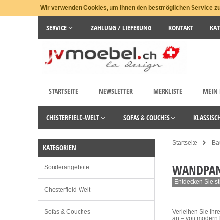
Wir verwenden Cookies, um Ihnen den bestmöglichen Service zu 
SERVICE
ZAHLUNG / LIEFERUNG
KONTAKT
KAT
STARTSEITE
NEWSLETTER
MERKLISTE
MEIN
CHESTERFIELD-WELT
SOFAS & COUCHES
KLASSISC
Startseite
Ba
KATEGORIEN
WANDPAN
Sonderangebote
Entdecken Sie st
Chesterfield-Welt
Sofas & Couches
Verleihen Sie Ih
an – von modern b