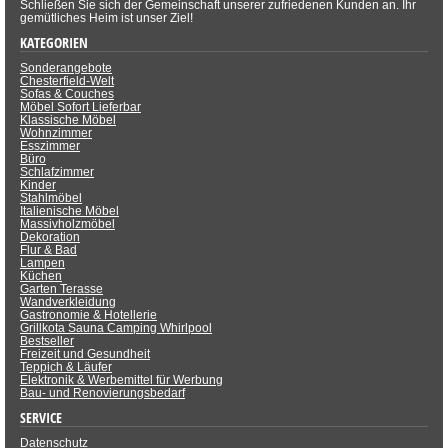
Schließen Sie sich der Gemeinschaft unserer zufriedenen Kunden an. Ihr
gemütliches Heim ist unser Ziel!
KATEGORIEN
Sonderangebote
Chesterfield-Welt
Sofas & Couches
Möbel Sofort Lieferbar
Klassische Möbel
Wohnzimmer
Esszimmer
Büro
Schlafzimmer
Kinder
Stahlmöbel
Italienische Möbel
Massivholzmöbel
Dekoration
Flur & Bad
Lampen
Küchen
Garten Terasse
Wandverkleidung
Gastronomie & Hotellerie
Grillkota Sauna Camping Whirlpool
Bestseller
Freizeit und Gesundheit
Teppich & Läufer
Elektronik & Werbemittel für Werbung
Bau- und Renovierungsbedarf
SERVICE
Datenschutz