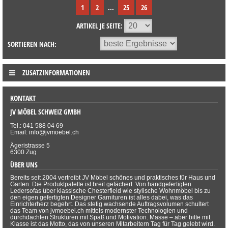
1
2
...
25
26
ARTIKEL JE SEITE:
SORTIEREN NACH:
ZUSATZINFORMATIONEN
KONTAKT
JV MÖBEL SCHWEIZ GMBH
Tel.: 041 588 04 69
Email: info@jvmoebel.ch
Ägeristrasse 5
6300 Zug
ÜBER UNS
Bereits seit 2004 vertreibt JV Möbel schönes und praktisches für Haus und
Garten. Die Produktpalette ist breit gefächert. Von handgefertigten
Ledersofas über klassische Chesterfield wie stylische Wohnmöbel bis zu
den eigen gefertigten Designer Garnituren ist alles dabei, was das
Einrichterherz begehrt. Das stetig wachsende Auftragsvolumen schultert
das Team von jvmoebel.ch mittels modernster Technologien und
durchdachten Strukturen mit Spaß und Motivation. Masse – aber bitte mit
Klasse ist das Motto, das von unseren Mitarbeitern Tag für Tag gelebt wird.