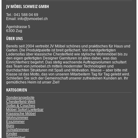
JV MÖBEL SCHWEIZ GMBH
Tel.: 041 588 04 69
Email: info@jvmoebel.ch
Ägeristrasse 5
6300 Zug
ÜBER UNS
Bereits seit 2004 vertreibt JV Möbel schönes und praktisches für Haus und
Garten. Die Produktpalette ist breit gefächert. Von handgefertigten
Ledersofas über klassische Chesterfield wie stylische Wohnmöbel bis zu
den eigen gefertigten Designer Garnituren ist alles dabei, was das
Einrichterherz begehrt. Das stetig wachsende Auftragsvolumen schultert
das Team von jvmoebel.ch mittels modernster Technologien und
durchdachten Strukturen mit Spaß und Motivation. Masse – aber bitte mit
Klasse ist das Motto, das von unseren Mitarbeitern Tag für Tag gelebt wird.
Schließen Sie sich der Gemeinschaft unserer zufriedenen Kunden an. Ihr
gemütliches Heim ist unser Ziel!
KATEGORIEN
Sonderangebote
Chesterfield-Welt
Sofas & Couches
Möbel Sofort Lieferbar
Klassische Möbel
Wohnzimmer
Esszimmer
Büro
Schlafzimmer
Kinder
Stahlmöbel