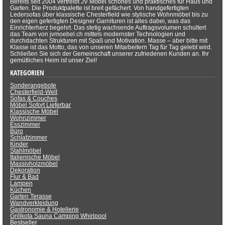
Bereits seit 2004 vertreibt JV Möbel schönes und praktisches für Haus und
Garten. Die Produktpalette ist breit gefächert. Von handgefertigten
Ledersofas über klassische Chesterfield wie stylische Wohnmöbel bis zu
den eigen gefertigten Designer Garnituren ist alles dabei, was das
Einrichterherz begehrt. Das stetig wachsende Auftragsvolumen schultert
das Team von jvmoebel.ch mittels modernster Technologien und
durchdachten Strukturen mit Spaß und Motivation. Masse – aber bitte mit
Klasse ist das Motto, das von unseren Mitarbeitern Tag für Tag gelebt wird.
Schließen Sie sich der Gemeinschaft unserer zufriedenen Kunden an. Ihr
gemütliches Heim ist unser Ziel!
KATEGORIEN
Sonderangebote
Chesterfield-Welt
Sofas & Couches
Möbel Sofort Lieferbar
Klassische Möbel
Wohnzimmer
Esszimmer
Büro
Schlafzimmer
Kinder
Stahlmöbel
Italienische Möbel
Massivholzmöbel
Dekoration
Flur & Bad
Lampen
Küchen
Garten Terasse
Wandverkleidung
Gastronomie & Hotellerie
Grillkota Sauna Camping Whirlpool
Bestseller