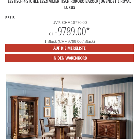
ESSTISCH 4 STÜHLE ESSZIMMER TISCH ROKOKO BAROCK JUGENDSTIL ROYAL
LUXUS
PREIS
UVP:
CHF 10770.00
9789.00
*
CHF
1 Stück (CHF 9789.00 / Stück)
AUF DIE MERKLISTE
IN DEN WARENKORB