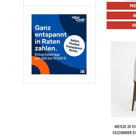
PRO
A
I
WEISSE 2X E
SSZIMMER EI