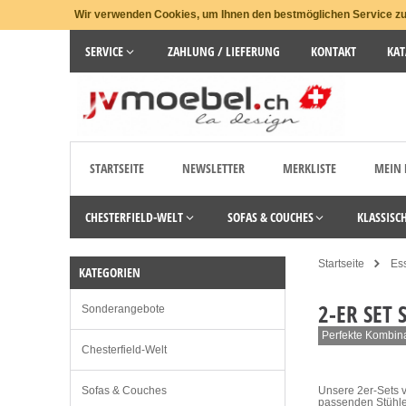
Wir verwenden Cookies, um Ihnen den bestmöglichen Service zu 
SERVICE
ZAHLUNG / LIEFERUNG
KONTAKT
KAT
STARTSEITE
NEWSLETTER
MERKLISTE
MEIN
CHESTERFIELD-WELT
SOFAS & COUCHES
KLASSISC
Startseite
Es
KATEGORIEN
2-ER SET 
Sonderangebote
Perfekte Kombina
Chesterfield-Welt
Sofas & Couches
Unsere 2er-Sets 
passenden Stühle 