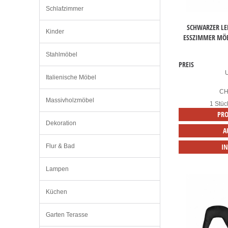
Schlafzimmer
SCHWARZER LE
Kinder
ESSZIMMER MÖB
Stahlmöbel
PREIS
Italienische Möbel
C
Massivholzmöbel
1 Stüc
PRO
Dekoration
A
I
Flur & Bad
Lampen
Küchen
Garten Terasse