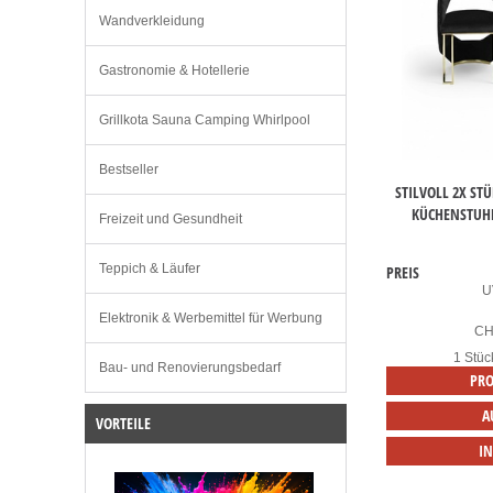
Wandverkleidung
Gastronomie & Hotellerie
Grillkota Sauna Camping Whirlpool
Bestseller
STILVOLL 2X S
KÜCHENSTUHL
Freizeit und Gesundheit
Teppich & Läufer
PREIS
U
Elektronik & Werbemittel für Werbung
C
1 Stüc
Bau- und Renovierungsbedarf
PRO
A
VORTEILE
I