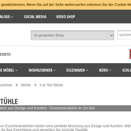
gewährleisten. Wenn Sie auf der Seite weitersurfen stimmen Sie der Cookie-N
ALOGE
SOCIAL MEDIA
VIDEO SHOP
 KONTO
HE MÖBEL
WOHNZIMMER
ESSZIMMER
BÜRO
SCHL
szimmer
Stühle
2-er Set Stühle
STÜHLE
tion aus Design und Komfort – Esszimmerstühle im 2er-Set.
von Esszimmerstühlen bieten eine perfekte Mischung aus Design und Komfort. Wäh
für Ihre Einrichtung und genießen Sie höchste Qualität.