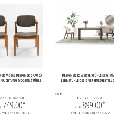
MER MÖBEL DESIGNER GRAU 2X
DESIGNER 2X WEISSE STÜHLE ESSZIMME
EINRICHTUNG MODERN STÜHLE
EHNSTÜHLE DESIGNER HOLZGESTELL 2
PREIS
VP:
CHF 1020.00
UVP:
CHF 1220.00
749.00
*
899.00
*
HF
CHF
k (CHF 749.00 / Stück)
1 Stück (CHF 899.00 / Stück)