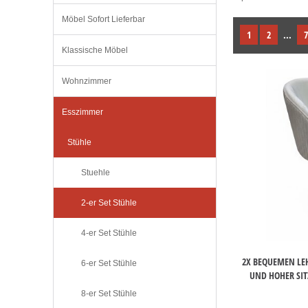
Möbel Sofort Lieferbar
1
2
...
7
Klassische Möbel
Wohnzimmer
Esszimmer
Stühle
Stuehle
2-er Set Stühle
4-er Set Stühle
2X BEQUEMEN LE
6-er Set Stühle
UND HOHER SIT
8-er Set Stühle