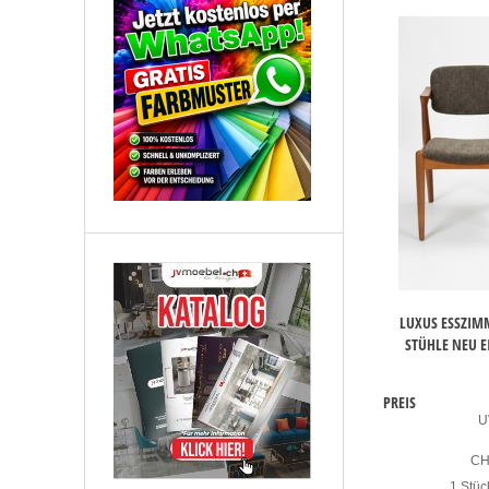
LUXUS ESSZIM
STÜHLE NEU 
PREIS
U
C
1 Stüc