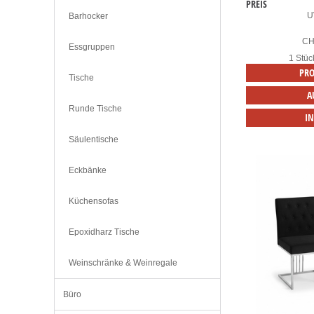
PREIS
U
Barhocker
C
Essgruppen
1 Stüc
PRO
Tische
A
Runde Tische
I
Säulentische
Eckbänke
Küchensofas
Epoxidharz Tische
Weinschränke & Weinregale
Büro