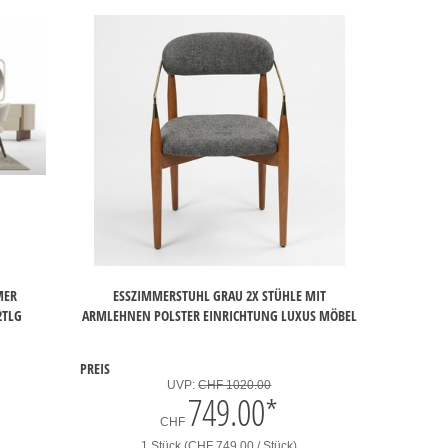
R L
ESSZIMMERSTUHL GRAU 2X STÜHLE MIT
TLG
ARMLEHNEN POLSTER EINRICHTUNG LUXUS MÖBEL
PREIS
UVP:
CHF 1020.00
749.00
*
CHF
1 Stück (CHF 749.00 / Stück)