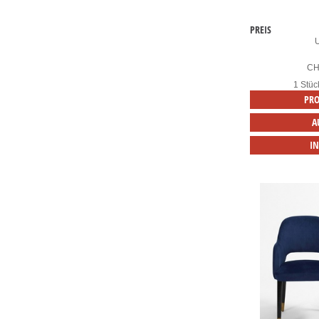
PREIS
C
1 Stüc
PRO
A
I