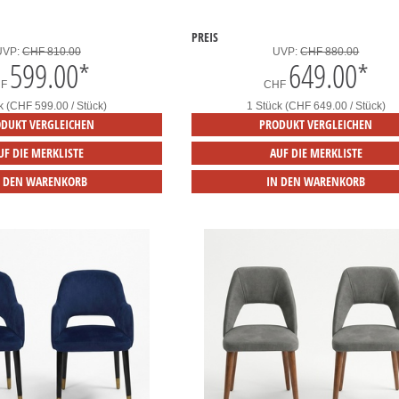
PREIS
UVP:
CHF 810.00
UVP:
CHF 880.00
599.00
*
649.00
*
HF
CHF
k (CHF 599.00 / Stück)
1 Stück (CHF 649.00 / Stück)
DUKT VERGLEICHEN
PRODUKT VERGLEICHEN
UF DIE MERKLISTE
AUF DIE MERKLISTE
N DEN WARENKORB
IN DEN WARENKORB