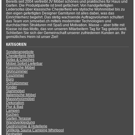
Bereits seit 2004 vertreibt JV Möbel schönes und praktisches für Haus und
Garten. Die Produktpalette ist breit gefächert. Von handgefertigten
Ledersofas über klassische Chesterfield wie stylische Wohnmöbel bis zu
den eigen gefertigten Designer Garnituren ist alles dabei, was das
Einrichterherz begehrt. Das stetig wachsende Auftragsvolumen schultert
das Team von jvmoebel.ch mittels modernster Technologien und
durchdachten Strukturen mit Spaß und Motivation. Masse – aber bitte mit
Klasse ist das Motto, das von unseren Mitarbeitern Tag für Tag gelebt wird.
Schließen Sie sich der Gemeinschaft unserer zufriedenen Kunden an. Ihr
gemütliches Heim ist unser Ziel!
KATEGORIEN
Sonderangebote
Chesterfield-Welt
Sofas & Couches
Möbel Sofort Lieferbar
Klassische Möbel
Wohnzimmer
Esszimmer
Büro
Schlafzimmer
Kinder
Stahlmöbel
Italienische Möbel
Massivholzmöbel
Dekoration
Flur & Bad
Lampen
Küchen
Garten Terasse
Wandverkleidung
Gastronomie & Hotellerie
Grillkota Sauna Camping Whirlpool
Bestseller