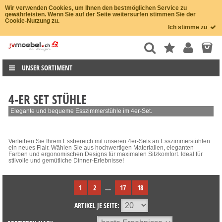
Wir verwenden Cookies, um Ihnen den bestmöglichen Service zu
gewährleisten. Wenn Sie auf der Seite weitersurfen stimmen Sie der
Cookie-Nutzung zu.
Ich stimme zu
UNSER SORTIMENT
4-ER SET STÜHLE
Elegante und bequeme Esszimmerstühle im 4er-Set.
Verleihen Sie Ihrem Essbereich mit unseren 4er-Sets an Esszimmerstühlen
ein neues Flair. Wählen Sie aus hochwertigen Materialien, eleganten
Farben und ergonomischen Designs für maximalen Sitzkomfort. Ideal für
stilvolle und gemütliche Dinner-Erlebnisse!
1
2
...
17
18
ARTIKEL JE SEITE: