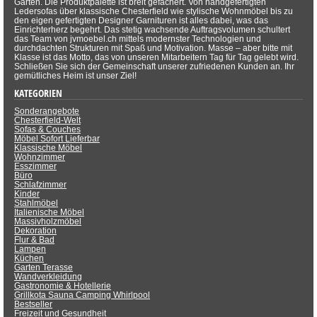
Garten. Die Produktpalette ist breit gefächert. Von handgefertigten
Ledersofas über klassische Chesterfield wie stylische Wohnmöbel bis zu
den eigen gefertigten Designer Garnituren ist alles dabei, was das
Einrichterherz begehrt. Das stetig wachsende Auftragsvolumen schultert
das Team von jvmoebel.ch mittels modernster Technologien und
durchdachten Strukturen mit Spaß und Motivation. Masse – aber bitte mit
Klasse ist das Motto, das von unseren Mitarbeitern Tag für Tag gelebt wird.
Schließen Sie sich der Gemeinschaft unserer zufriedenen Kunden an. Ihr
gemütliches Heim ist unser Ziel!
KATEGORIEN
Sonderangebote
Chesterfield-Welt
Sofas & Couches
Möbel Sofort Lieferbar
Klassische Möbel
Wohnzimmer
Esszimmer
Büro
Schlafzimmer
Kinder
Stahlmöbel
Italienische Möbel
Massivholzmöbel
Dekoration
Flur & Bad
Lampen
Küchen
Garten Terasse
Wandverkleidung
Gastronomie & Hotellerie
Grillkota Sauna Camping Whirlpool
Bestseller
Freizeit und Gesundheit