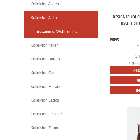
Kollektion Aspen
DESIGNER COUCH
Kollektion Jafra
TISCH TISC
Esszimmer/Wohnzimmer
PREIS
U
Kollektion Italien
C
Kollektion Barock
1 Stüc
PRO
Kollektion Cento
A
Kollektion Merano
I
Kollektion Lagos
Kollektion Flistone
Kollektion Zoom