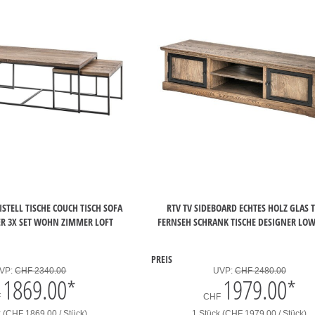
ISTELL TISCHE COUCH TISCH SOFA
RTV TV SIDEBOARD ECHTES HOLZ GLAS 
 3X SET WOHN ZIMMER LOFT
FERNSEH SCHRANK TISCHE DESIGNER LO
PREIS
VP:
CHF 2340.00
UVP:
CHF 2480.00
1869.00
*
1979.00
*
F
CHF
k (CHF 1869.00 / Stück)
1 Stück (CHF 1979.00 / Stück)