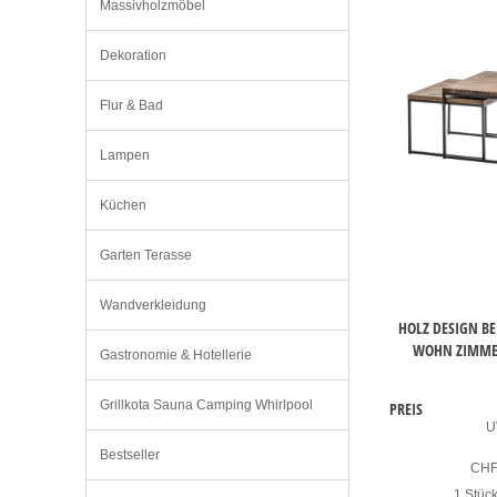
Massivholzmöbel
Dekoration
Flur & Bad
Lampen
Küchen
Garten Terasse
Wandverkleidung
HOLZ DESIGN BE
WOHN ZIMMER
Gastronomie & Hotellerie
Grillkota Sauna Camping Whirlpool
PREIS
U
Bestseller
CH
1 Stüc