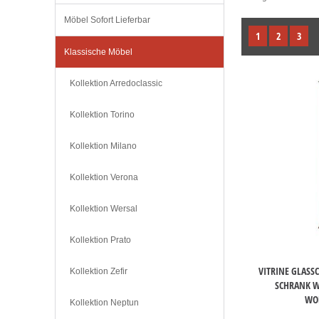
Möbel Sofort Lieferbar
1
2
3
Klassische Möbel
Kollektion Arredoclassic
Kollektion Torino
Kollektion Milano
Kollektion Verona
Kollektion Wersal
Kollektion Prato
VITRINE GLASS
Kollektion Zefir
SCHRANK 
WO
Kollektion Neptun