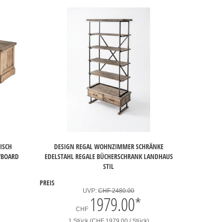
TISCH
DESIGN REGAL WOHNZIMMER SCHRÄNKE
WBOARD
EDELSTAHL REGALE BÜCHERSCHRANK LANDHAUS
STIL
PREIS
UVP:
CHF 2480.00
1979.00
*
CHF
1 Stück (CHF 1979.00 / Stück)