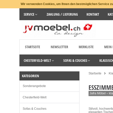
Wir verwenden Cookies, um Ihnen den bestmöglichen Service zu 
SERVICE
ZAHLUNG / LIEFERUNG
KONTAKT
KAT
STARTSEITE
NEWSLETTER
MERKLISTE
MEIN
CHESTERFIELD-WELT
SOFAS & COUCHES
KLASSISC
Startseite
Kl
KATEGORIEN
ESSZIMM
Sonderangebote
Jafra Möbel – kl
Chesterfield-Welt
Sofas & Couches
Stilvoll, hochwer
eleganten Tischen