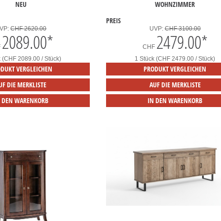
NEU
WOHNZIMMER
PREIS
VP:
CHF 2620.00
UVP:
CHF 3100.00
2089.00
*
2479.00
*
F
CHF
k (CHF 2089.00 / Stück)
1 Stück (CHF 2479.00 / Stück)
DUKT VERGLEICHEN
PRODUKT VERGLEICHEN
UF DIE MERKLISTE
AUF DIE MERKLISTE
N DEN WARENKORB
IN DEN WARENKORB