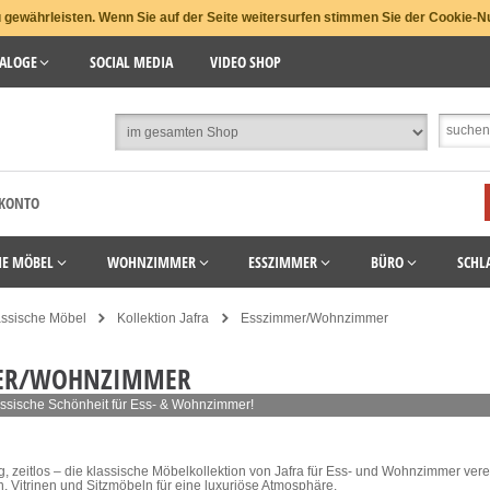
gewährleisten. Wenn Sie auf der Seite weitersurfen stimmen Sie der Cookie-N
ALOGE
SOCIAL MEDIA
VIDEO SHOP
 KONTO
HE MÖBEL
WOHNZIMMER
ESSZIMMER
BÜRO
SCHL
assische Möbel
Kollektion Jafra
Esszimmer/Wohnzimmer
ER/WOHNZIMMER
assische Schönheit für Ess- & Wohnzimmer!
tig, zeitlos – die klassische Möbelkollektion von Jafra für Ess- und Wohnzimmer ver
, Vitrinen und Sitzmöbeln für eine luxuriöse Atmosphäre.