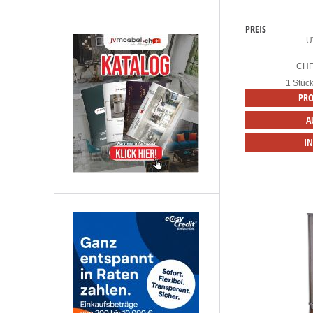
PREIS
U
CH
1 Stüc
PRO
A
I