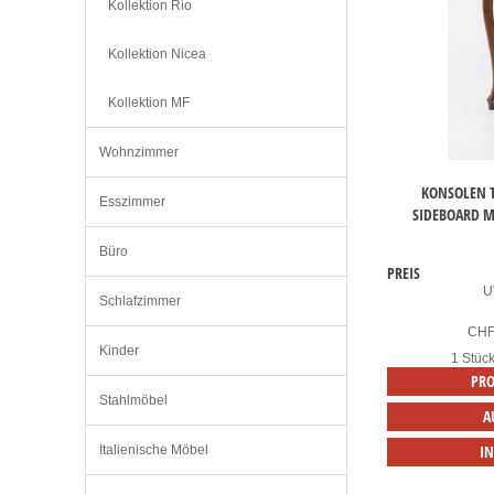
Kollektion Rio
Kollektion Nicea
Kollektion MF
Wohnzimmer
KONSOLEN T
Esszimmer
SIDEBOARD 
Büro
PREIS
U
Schlafzimmer
CH
Kinder
1 Stüc
PRO
Stahlmöbel
A
I
Italienische Möbel