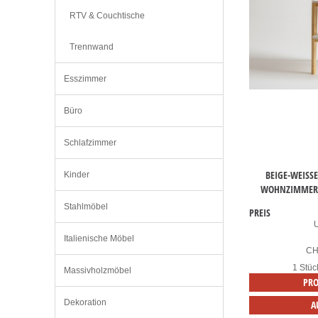
RTV & Couchtische
Trennwand
Esszimmer
Büro
Schlafzimmer
BEIGE-WEISSE
Kinder
OHNZIMMER A
Stahlmöbel
PREIS
Italienische Möbel
C
1 Stüc
Massivholzmöbel
PRO
Dekoration
A