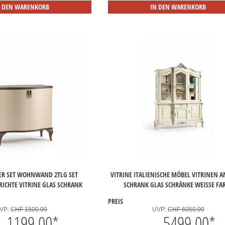
N DEN WARENKORB
IN DEN WARENKORB
 SET WOHNWAND 2TLG SET
VITRINE ITALIENISCHE MÖBEL VITRINEN A
CHTE VITRINE GLAS SCHRANK
SCHRANK GLAS SCHRÄNKE WEISSE FAR
PREIS
VP:
CHF 1500.00
UVP:
CHF 6050.00
1199.00
*
5499.00
*