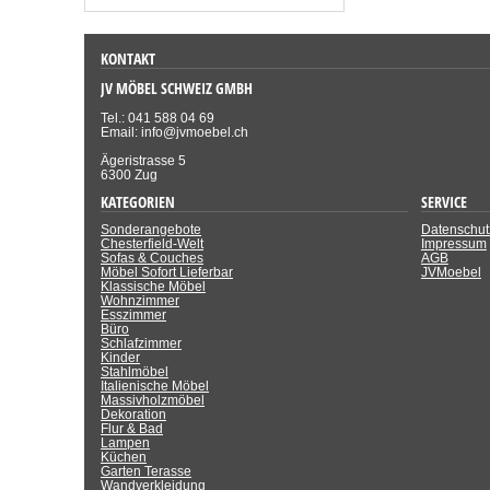
KONTAKT
JV MÖBEL SCHWEIZ GMBH
Tel.: 041 588 04 69
Email: info@jvmoebel.ch
Ägeristrasse 5
6300 Zug
KATEGORIEN
SERVICE
Sonderangebote
Datenschut
Chesterfield-Welt
Impressum
Sofas & Couches
AGB
Möbel Sofort Lieferbar
JVMoebel
Klassische Möbel
Wohnzimmer
Esszimmer
Büro
Schlafzimmer
Kinder
Stahlmöbel
Italienische Möbel
Massivholzmöbel
Dekoration
Flur & Bad
Lampen
Küchen
Garten Terasse
Wandverkleidung