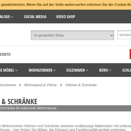
gewährleisten. Wenn Sie auf der Seite weitersurfen stimmen Sie der Cookie-N
ALOGE
SOCIAL MEDIA
VIDEO SHOP
 KONTO
HE MÖBEL
WOHNZIMMER
ESSZIMMER
BÜRO
SCHL
hnzimmer
Wohnwand & Vitrine
Vitrinen & Schränke
 & SCHRÄNKE
 Schränke für exklusive Wohnräume.
 Wohnzimmer-Vitrinen und Schränke vereinen erstklassige Materialien mit zeitlose
ahrung – hier finden Sie Möbel, die Eleganz und Funktionalität perfekt verbinden.