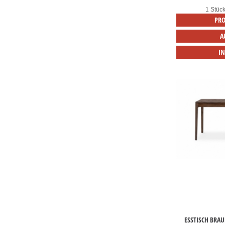
1 Stüc
PRO
A
I
ESSTISCH BRA