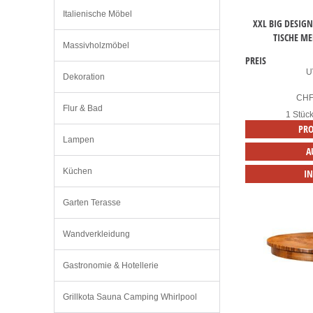
Italienische Möbel
XXL BIG DESIG
TISCHE M
Massivholzmöbel
PREIS
U
Dekoration
CH
Flur & Bad
1 Stüc
PRO
Lampen
A
Küchen
I
Garten Terasse
Wandverkleidung
Gastronomie & Hotellerie
Grillkota Sauna Camping Whirlpool