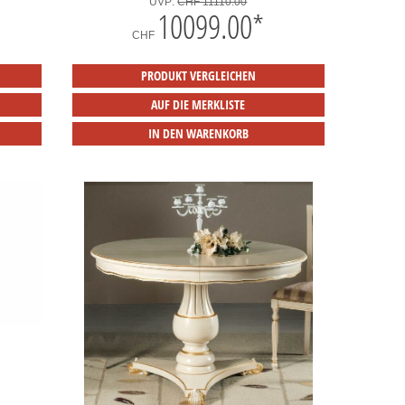
UVP:
CHF 11110.00
10099.00
*
CHF
PRODUKT VERGLEICHEN
AUF DIE MERKLISTE
IN DEN WARENKORB