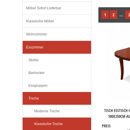
Möbel Sofort Lieferbar
1
2
...
2
Klassische Möbel
Wohnzimmer
Esszimmer
Stühle
Barhocker
Essgruppen
Tische
TISCH ESSTISCH
Moderne Tische
100X250CM A
Klassische Tische
PREIS