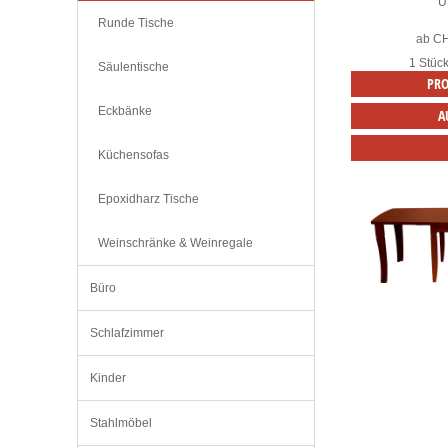
U
Runde Tische
ab
C
1 Stüc
Säulentische
PRO
Eckbänke
A
Küchensofas
Epoxidharz Tische
Weinschränke & Weinregale
Büro
Schlafzimmer
Kinder
Stahlmöbel