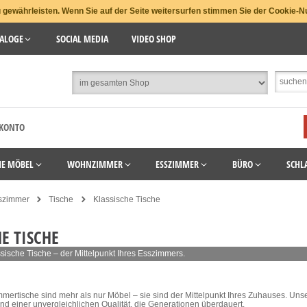
gewährleisten. Wenn Sie auf der Seite weitersurfen stimmen Sie der Cookie-N
ALOGE
SOCIAL MEDIA
VIDEO SHOP
 KONTO
HE MÖBEL
WOHNZIMMER
ESSZIMMER
BÜRO
SCHL
szimmer
Tische
Klassische Tische
E TISCHE
sische Tische – der Mittelpunkt Ihres Esszimmers.
mertische sind mehr als nur Möbel – sie sind der Mittelpunkt Ihres Zuhauses. Unser
nd einer unvergleichlichen Qualität, die Generationen überdauert.