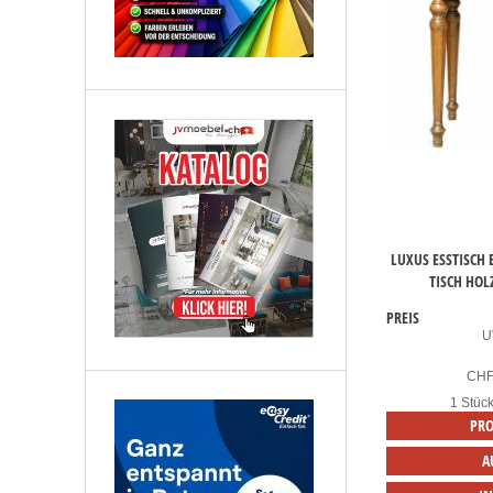
LUXUS ESSTISCH
TISCH HOL
PREIS
U
CH
1 Stüc
PRO
A