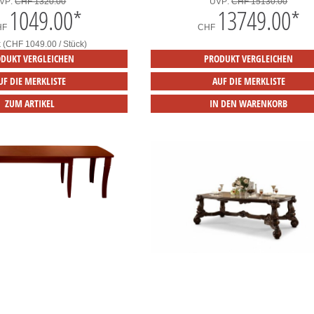
VP:
CHF 1320.00
UVP:
CHF 15130.00
1049.00
*
13749.00
*
HF
CHF
k (CHF 1049.00 / Stück)
DUKT VERGLEICHEN
PRODUKT VERGLEICHEN
UF DIE MERKLISTE
AUF DIE MERKLISTE
ZUM ARTIKEL
IN DEN WARENKORB