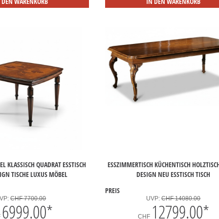
N DEN WARENKORB
IN DEN WARENKORB
L KLASSISCH QUADRAT ESSTISCH
ESSZIMMERTISCH KÜCHENTISCH HOLZTISCH
SIGN TISCHE LUXUS MÖBEL
DESIGN NEU ESSTISCH TISCH
PREIS
VP:
CHF 7700.00
UVP:
CHF 14080.00
6999.00
*
12799.00
*
F
CHF