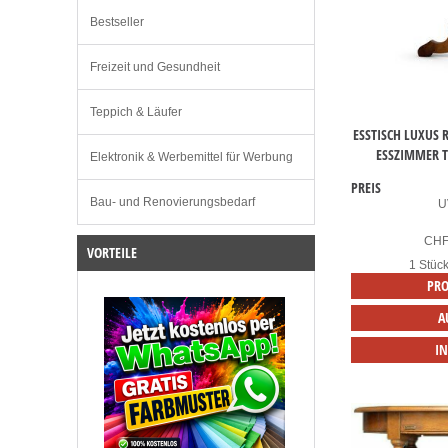
Bestseller
Freizeit und Gesundheit
Teppich & Läufer
ESSTISCH LUXUS 
ESSZIMMER 
Elektronik & Werbemittel für Werbung
PREIS
Bau- und Renovierungsbedarf
U
CH
VORTEILE
1 Stüc
PRO
A
I