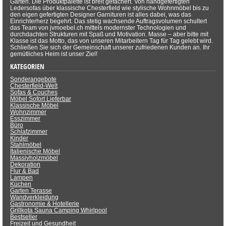
Garten. Die Produktpalette ist breit gefächert. Von handgefertigten
Ledersofas über klassische Chesterfield wie stylische Wohnmöbel bis zu
den eigen gefertigten Designer Garnituren ist alles dabei, was das
Einrichterherz begehrt. Das stetig wachsende Auftragsvolumen schultert
das Team von jvmoebel.ch mittels modernster Technologien und
durchdachten Strukturen mit Spaß und Motivation. Masse – aber bitte mit
Klasse ist das Motto, das von unseren Mitarbeitern Tag für Tag gelebt wird.
Schließen Sie sich der Gemeinschaft unserer zufriedenen Kunden an. Ihr
gemütliches Heim ist unser Ziel!
KATEGORIEN
Sonderangebote
Chesterfield-Welt
Sofas & Couches
Möbel Sofort Lieferbar
Klassische Möbel
Wohnzimmer
Esszimmer
Büro
Schlafzimmer
Kinder
Stahlmöbel
Italienische Möbel
Massivholzmöbel
Dekoration
Flur & Bad
Lampen
Küchen
Garten Terasse
Wandverkleidung
Gastronomie & Hotellerie
Grillkota Sauna Camping Whirlpool
Bestseller
Freizeit und Gesundheit