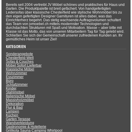
Bereits seit 2004 vertreibt JV Möbel schönes und praktisches für Haus und
Garten. Die Produktpalette ist breit gefächert. Von handgefertigten
Ledersofas über klassische Chesterfield wie stylische Wohnmöbel bis zu
den eigen gefertigten Designer Garnituren ist alles dabei, was das
Einrichterherz begehrt. Das stetig wachsende Auftragsvolumen schultert
das Team von jvmoebel.ch mittels modernster Technologien und
durchdachten Strukturen mit Spaß und Motivation. Masse – aber bitte mit
Klasse ist das Motto, das von unseren Mitarbeitern Tag für Tag gelebt wird.
Schließen Sie sich der Gemeinschaft unserer zufriedenen Kunden an. Ihr
gemütliches Heim ist unser Ziel!
KATEGORIEN
Sonderangebote
Chesterfield-Welt
Sofas & Couches
Möbel Sofort Lieferbar
Klassische Möbel
Wohnzimmer
Esszimmer
Büro
Schlafzimmer
Kinder
Stahlmöbel
Italienische Möbel
Massivholzmöbel
Dekoration
Flur & Bad
Lampen
Küchen
Garten Terasse
Wandverkleidung
Gastronomie & Hotellerie
Grillkota Sauna Camping Whirlpool