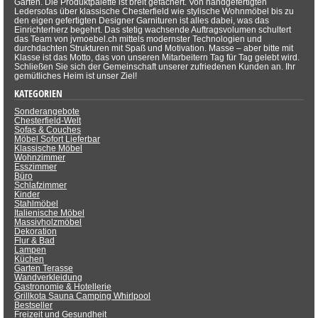
Garten. Die Produktpalette ist breit gefächert. Von handgefertigten
Ledersofas über klassische Chesterfield wie stylische Wohnmöbel bis zu
den eigen gefertigten Designer Garnituren ist alles dabei, was das
Einrichterherz begehrt. Das stetig wachsende Auftragsvolumen schultert
das Team von jvmoebel.ch mittels modernster Technologien und
durchdachten Strukturen mit Spaß und Motivation. Masse – aber bitte mit
Klasse ist das Motto, das von unseren Mitarbeitern Tag für Tag gelebt wird.
Schließen Sie sich der Gemeinschaft unserer zufriedenen Kunden an. Ihr
gemütliches Heim ist unser Ziel!
KATEGORIEN
Sonderangebote
Chesterfield-Welt
Sofas & Couches
Möbel Sofort Lieferbar
Klassische Möbel
Wohnzimmer
Esszimmer
Büro
Schlafzimmer
Kinder
Stahlmöbel
Italienische Möbel
Massivholzmöbel
Dekoration
Flur & Bad
Lampen
Küchen
Garten Terasse
Wandverkleidung
Gastronomie & Hotellerie
Grillkota Sauna Camping Whirlpool
Bestseller
Freizeit und Gesundheit