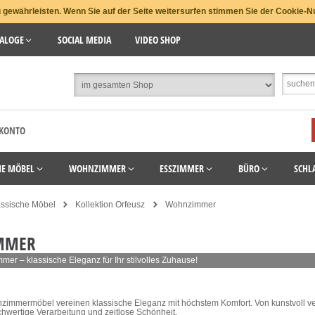
gewährleisten. Wenn Sie auf der Seite weitersurfen stimmen Sie der Cookie-N
ALOGE
SOCIAL MEDIA
VIDEO SHOP
 KONTO
HE MÖBEL
WOHNZIMMER
ESSZIMMER
BÜRO
SCHL
assische Möbel
Kollektion Orfeusz
Wohnzimmer
MMER
er – klassische Eleganz für Ihr stilvolles Zuhause!
immermöbel vereinen klassische Eleganz mit höchstem Komfort. Von kunstvoll verzi
chwertige Verarbeitung und zeitlose Schönheit.