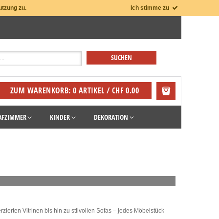
utzung zu.
Ich stimme zu
ZUM WARENKORB: 0 ARTIKEL / CHF 0.00
AFZIMMER
KINDER
DEKORATION
erten Vitrinen bis hin zu stilvollen Sofas – jedes Möbelstück