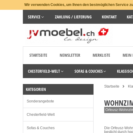
Wir verwenden Cookies, um Ihnen den bestmöglichen Service zu 
SERVICE
ZAHLUNG / LIEFERUNG
KONTAKT
KAT
STARTSEITE
NEWSLETTER
MERKLISTE
MEIN
CHESTERFIELD-WELT
SOFAS & COUCHES
KLASSISC
Startseite
Kl
KATEGORIEN
WOHNZI
Sonderangebote
Orfeusz-Wohnzimm
Chesterfield-Welt
Sofas & Couches
Die Orfeusz-Wohnz
besticht durch ho