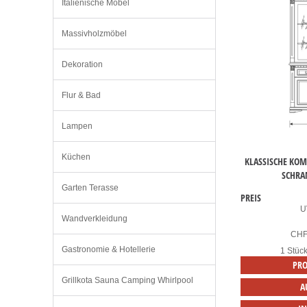
Italienische Möbel
Massivholzmöbel
Dekoration
Flur & Bad
Lampen
Küchen
KLASSISCHE KO
SCHRA
Garten Terasse
PREIS
U
Wandverkleidung
CH
Gastronomie & Hotellerie
1 Stüc
PRO
Grillkota Sauna Camping Whirlpool
A