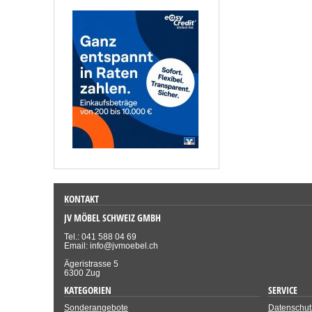
KONTAKT
JV MÖBEL SCHWEIZ GMBH
Tel.: 041 588 04 69
Email: info@jvmoebel.ch
Ägeristrasse 5
6300 Zug
KATEGORIEN
SERVICE
Sonderangebote
Datenschut