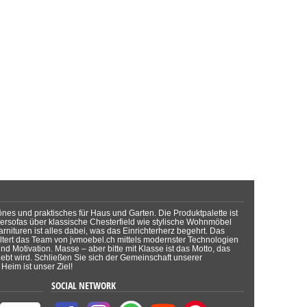
önes und praktisches für Haus und Garten. Die Produktpalette ist
dersofas über klassische Chesterfield wie stylische Wohnmöbel
rnituren ist alles dabei, was das Einrichterherz begehrt. Das
tert das Team von jvmoebel.ch mittels modernster Technologien
d Motivation. Masse – aber bitte mit Klasse ist das Motto, das
lebt wird. Schließen Sie sich der Gemeinschaft unserer
Heim ist unser Ziel!
SOCIAL NETWORK