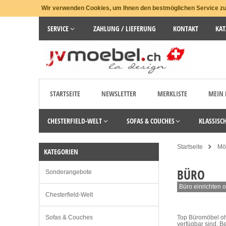
Wir verwenden Cookies, um Ihnen den bestmöglichen Service zu 
SERVICE
ZAHLUNG / LIEFERUNG
KONTAKT
KAT
STARTSEITE
NEWSLETTER
MERKLISTE
MEIN
CHESTERFIELD-WELT
SOFAS & COUCHES
KLASSISC
Startseite
Möb
KATEGORIEN
BÜRO
Sonderangebote
Büro einrichten o
Chesterfield-Welt
Sofas & Couches
Top Büromöbel ohn
verfügbar sind. Be