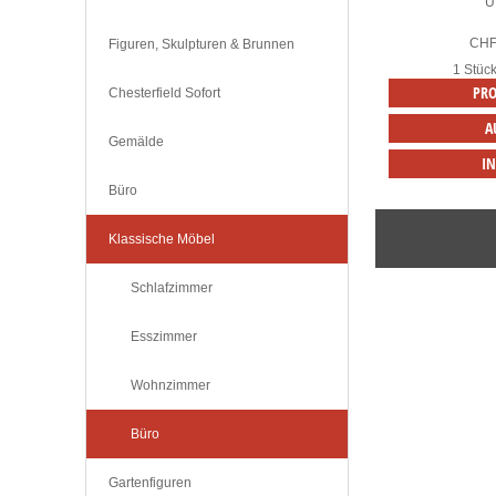
U
CH
Figuren, Skulpturen & Brunnen
1 Stüc
PRO
Chesterfield Sofort
A
Gemälde
I
Büro
Klassische Möbel
Schlafzimmer
Esszimmer
Wohnzimmer
Büro
Gartenfiguren