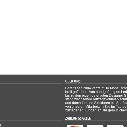
ÜBER UNS
Bereits seit 2004 vertreibt JV Möbel sch
breit gefächert. Von handgefertigten Le
bis zu den eigen gefertigten Designer Ga
stetig wachsende Auftragsvolumen schul
und durchdachten Strukturen mit Spaß un
von unseren Mitarbeitern Tag für Tag ge
zufriedenen Kunden an. Ihr gemütliches 
ZAHLUNGSARTEN
z