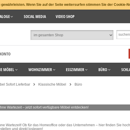
gewährleisten. Wenn Sie auf der Seite weitersurfen stimmen Sie der Cookie-N
ALOGE
SOCIAL MEDIA
VIDEO SHOP
 KONTO
HE MÖBEL
WOHNZIMMER
ESSZIMMER
BÜRO
SCHL
el Sofort Lieferbar
Klassische Möbel
Büro
hne Wartezeit – jetzt sofort verfügbare Möbel entdecken!
e Wartezeit! Ob für das Homeoffice oder das Unternehmen – hier finden Sie hochw
stellen und direkt loslegen!