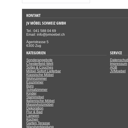
KONTAKT
JV MÖBEL SCHWEIZ GMBH
Tel.: 041 588 04 69
Email: info@jvmoebel.ch
Ägeristrasse 5
6300 Zug
KATEGORIEN
SERVICE
Sonderangebote
Datenschut
Chesterfield-Welt
Impressum
Sofas & Couches
AGB
Möbel Sofort Lieferbar
JVMoebel
Klassische Möbel
Wohnzimmer
Esszimmer
Büro
Schlafzimmer
Kinder
Stahlmöbel
Italienische Möbel
Massivholzmöbel
Dekoration
Flur & Bad
Lampen
Küchen
Garten Terasse
Wandverkleidung