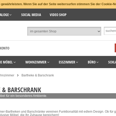
gewährleisten. Wenn Sie auf der Seite weitersurfen stimmen Sie der Cookie-N
ALOGE
SOCIAL MEDIA
VIDEO SHOP
 KONTO
HE MÖBEL
WOHNZIMMER
ESSZIMMER
BÜRO
SCHL
hnzimmer
Bartheke & Barschrank
E & BARSCHRANK
bel für ein besonderes Ambiente.
-Bartheken und Barschränke vereinen Funktionalität mit edlem Design. Ob für ges
lusive Möbel, die Ihr Zuhause bereichern!