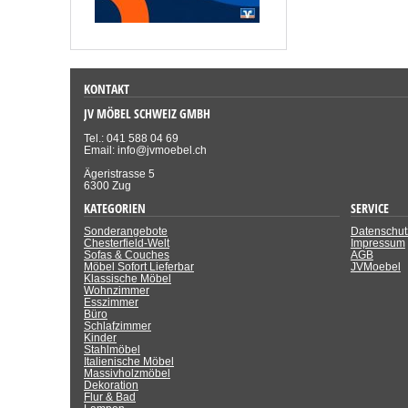
KONTAKT
JV MÖBEL SCHWEIZ GMBH
Tel.: 041 588 04 69
Email: info@jvmoebel.ch
Ägeristrasse 5
6300 Zug
KATEGORIEN
SERVICE
Sonderangebote
Datenschut
Chesterfield-Welt
Impressum
Sofas & Couches
AGB
Möbel Sofort Lieferbar
JVMoebel
Klassische Möbel
Wohnzimmer
Esszimmer
Büro
Schlafzimmer
Kinder
Stahlmöbel
Italienische Möbel
Massivholzmöbel
Dekoration
Flur & Bad