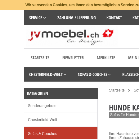
Wir verwenden Cookies, um Ihnen den bestmöglichen Service zu 
SERVICE
ZAHLUNG / LIEFERUNG
KONTAKT
KAT
STARTSEITE
NEWSLETTER
MERKLISTE
MEIN
CHESTERFIELD-WELT
SOFAS & COUCHES
KLASSISC
Startseite
So
KATEGORIEN
HUNDE KA
Sonderangebote
Sofas für Hunde 
Chesterfield-Welt
Sofas & Couches
Ihre Haustiere ve
Ihrem Zuhause sin