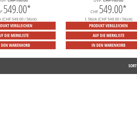
UVP:
CHF 750.00
UVP:
CHF 750.00
549.00
*
549.00
*
HF
CHF
k (CHF 549.00 / Stück)
1 Stück (CHF 549.00 / Stück)
DUKT VERGLEICHEN
PRODUKT VERGLEICHEN
UF DIE MERKLISTE
AUF DIE MERKLISTE
N DEN WARENKORB
IN DEN WARENKORB
SORT