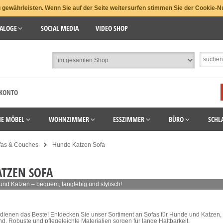
gewährleisten. Wenn Sie auf der Seite weitersurfen stimmen Sie der Cookie-N
ALOGE
SOCIAL MEDIA
VIDEO SHOP
 KONTO
HE MÖBEL
WOHNZIMMER
ESSZIMMER
BÜRO
SCHL
fas & Couches
Hunde Katzen Sofa
TZEN SOFA
und Katzen – bequem, langlebig und stylisch!
rdienen das Beste! Entdecken Sie unser Sortiment an Sofas für Hunde und Katzen, d
d. Robuste und pflegeleichte Materialien sorgen für lange Haltbarkeit.