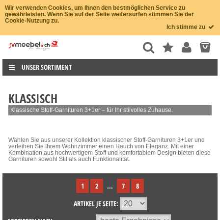
Wir verwenden Cookies, um Ihnen den bestmöglichen Service zu
gewährleisten. Wenn Sie auf der Seite weitersurfen stimmen Sie der
Cookie-Nutzung zu.
Ich stimme zu
UNSER SORTIMENT
KLASSISCH
Klassische Stoff-Garnituren 3+1er – für Ihr stilvolles Zuhause.
Wählen Sie aus unserer Kollektion klassischer Stoff-Garnituren 3+1er und
verleihen Sie Ihrem Wohnzimmer einen Hauch von Eleganz. Mit einer
Kombination aus hochwertigem Stoff und komfortablem Design bieten diese
Garnituren sowohl Stil als auch Funktionalität.
1
2
...
7
8
ARTIKEL JE SEITE: