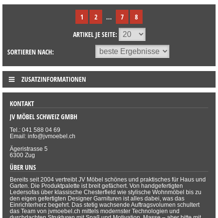
1
2
...
7
8
ARTIKEL JE SEITE:
SORTIEREN NACH:
ZUSATZINFORMATIONEN
KONTAKT
JV MÖBEL SCHWEIZ GMBH
Tel.: 041 588 04 69
Email: info@jvmoebel.ch
Ägeristrasse 5
6300 Zug
ÜBER UNS
Bereits seit 2004 vertreibt JV Möbel schönes und praktisches für Haus und
Garten. Die Produktpalette ist breit gefächert. Von handgefertigten
Ledersofas über klassische Chesterfield wie stylische Wohnmöbel bis zu
den eigen gefertigten Designer Garnituren ist alles dabei, was das
Einrichterherz begehrt. Das stetig wachsende Auftragsvolumen schultert
das Team von jvmoebel.ch mittels modernster Technologien und
durchdachten Strukturen mit Spaß und Motivation. Masse – aber bitte mit