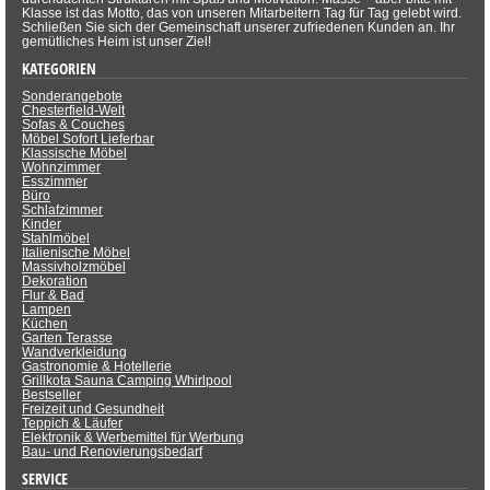
Klasse ist das Motto, das von unseren Mitarbeitern Tag für Tag gelebt wird.
Schließen Sie sich der Gemeinschaft unserer zufriedenen Kunden an. Ihr
gemütliches Heim ist unser Ziel!
KATEGORIEN
Sonderangebote
Chesterfield-Welt
Sofas & Couches
Möbel Sofort Lieferbar
Klassische Möbel
Wohnzimmer
Esszimmer
Büro
Schlafzimmer
Kinder
Stahlmöbel
Italienische Möbel
Massivholzmöbel
Dekoration
Flur & Bad
Lampen
Küchen
Garten Terasse
Wandverkleidung
Gastronomie & Hotellerie
Grillkota Sauna Camping Whirlpool
Bestseller
Freizeit und Gesundheit
Teppich & Läufer
Elektronik & Werbemittel für Werbung
Bau- und Renovierungsbedarf
SERVICE