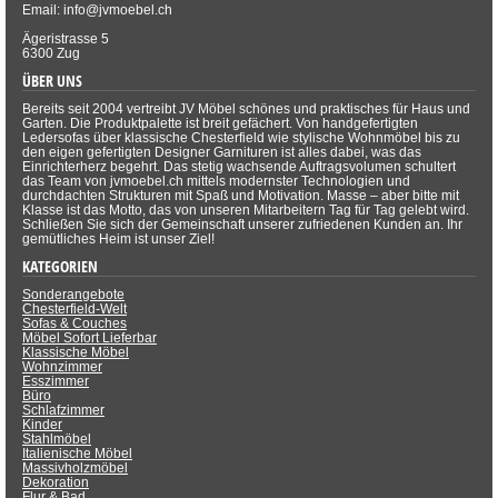
Email: info@jvmoebel.ch
Ägeristrasse 5
6300 Zug
ÜBER UNS
Bereits seit 2004 vertreibt JV Möbel schönes und praktisches für Haus und
Garten. Die Produktpalette ist breit gefächert. Von handgefertigten
Ledersofas über klassische Chesterfield wie stylische Wohnmöbel bis zu
den eigen gefertigten Designer Garnituren ist alles dabei, was das
Einrichterherz begehrt. Das stetig wachsende Auftragsvolumen schultert
das Team von jvmoebel.ch mittels modernster Technologien und
durchdachten Strukturen mit Spaß und Motivation. Masse – aber bitte mit
Klasse ist das Motto, das von unseren Mitarbeitern Tag für Tag gelebt wird.
Schließen Sie sich der Gemeinschaft unserer zufriedenen Kunden an. Ihr
gemütliches Heim ist unser Ziel!
KATEGORIEN
Sonderangebote
Chesterfield-Welt
Sofas & Couches
Möbel Sofort Lieferbar
Klassische Möbel
Wohnzimmer
Esszimmer
Büro
Schlafzimmer
Kinder
Stahlmöbel
Italienische Möbel
Massivholzmöbel
Dekoration
Flur & Bad