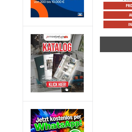
PRO
A
I