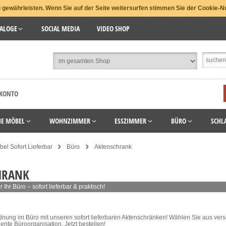
gewährleisten. Wenn Sie auf der Seite weitersurfen stimmen Sie der Cookie-N
ALOGE
SOCIAL MEDIA
VIDEO SHOP
 KONTO
HE MÖBEL
WOHNZIMMER
ESSZIMMER
BÜRO
SCHL
el Sofort Lieferbar
Büro
Aktenschrank
HRANK
 Ihr Büro – sofort lieferbar & praktisch!
dnung im Büro mit unseren sofort lieferbaren Aktenschränken! Wählen Sie aus vers
iente Büroorganisation. Jetzt bestellen!