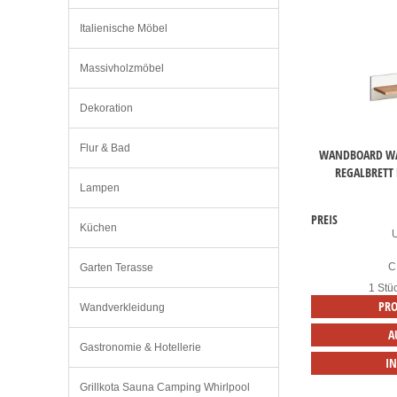
Italienische Möbel
Massivholzmöbel
Dekoration
Flur & Bad
WANDBOARD WA
REGALBRETT
Lampen
PREIS
Küchen
C
Garten Terasse
1 Stü
PRO
Wandverkleidung
A
Gastronomie & Hotellerie
I
Grillkota Sauna Camping Whirlpool