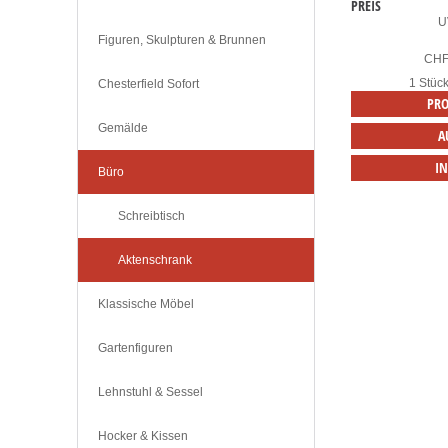
PREIS
U
Figuren, Skulpturen & Brunnen
CH
1 Stüc
Chesterfield Sofort
PRO
Gemälde
A
I
Büro
Schreibtisch
Aktenschrank
Klassische Möbel
Gartenfiguren
Lehnstuhl & Sessel
Hocker & Kissen