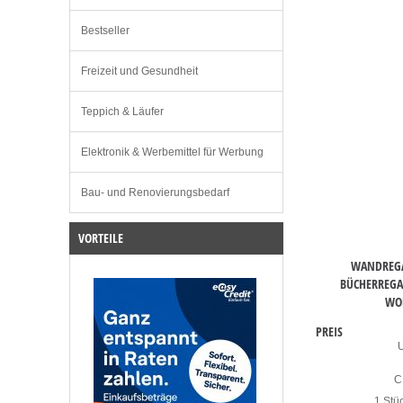
Bestseller
Freizeit und Gesundheit
Teppich & Läufer
Elektronik & Werbemittel für Werbung
Bau- und Renovierungsbedarf
VORTEILE
WANDREGA
BÜCHERREG
WO
PREIS
C
1 Stü