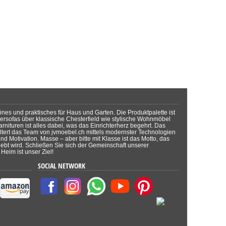
önes und praktisches für Haus und Garten. Die Produktpalette ist
dersofas über klassische Chesterfield wie stylische Wohnmöbel
rnituren ist alles dabei, was das Einrichterherz begehrt. Das
tert das Team von jvmoebel.ch mittels modernster Technologien
d Motivation. Masse – aber bitte mit Klasse ist das Motto, das
lebt wird. Schließen Sie sich der Gemeinschaft unserer
Heim ist unser Ziel!
SOCIAL NETWORK