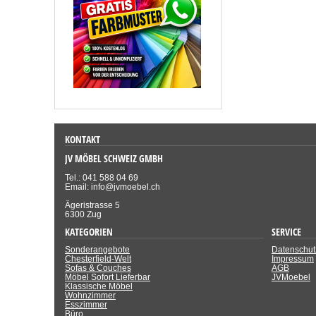
KONTAKT
JV MÖBEL SCHWEIZ GMBH
Tel.: 041 588 04 69
Email: info@jvmoebel.ch
Ägeristrasse 5
6300 Zug
KATEGORIEN
SERVICE
Sonderangebote
Datenschut
Chesterfield-Welt
Impressum
Sofas & Couches
AGB
Möbel Sofort Lieferbar
JVMoebel
Klassische Möbel
Wohnzimmer
Esszimmer
Büro