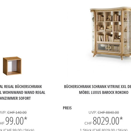
L REGAL BÜCHERSCHRANK
BÜCHERSCHRANK SCHRANK VITRINE XXL D
AL WOHNWAND WAND REGAL
MÖBEL LUXUS BAROCK ROKOKO
HNZIMMER SOFORT
PREIS
UVP:
CHF 140.00
UVP:
CHF 8840.00
99.00
*
8029.00
*
HF
CHF
ck (CHF 99.00 / Stück)
1 Stück (CHF 8029.00 / Stück)