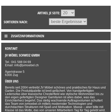
ARTIKEL JE SEITE:
SORTIEREN NACH:
ZUSATZINFORMATIONEN
KONTAKT
JV MÖBEL SCHWEIZ GMBH
Tel.: 041 588 04 69
Email: info@jvmoebel.ch
Ägeristrasse 5
6300 Zug
ÜBER UNS
Bereits seit 2004 vertreibt JV Möbel schönes und praktisches für Haus und
Garten. Die Produktpalette ist breit gefächert. Von handgefertigten
Ledersofas über klassische Chesterfield wie stylische Wohnmöbel bis zu
den eigen gefertigten Designer Garnituren ist alles dabei, was das
Einrichterherz begehrt. Das stetig wachsende Auftragsvolumen schultert
das Team von jvmoebel.ch mittels modernster Technologien und
durchdachten Strukturen mit Spaß und Motivation. Masse – aber bitte mit
Klasse ist das Motto, das von unseren Mitarbeitern Tag für Tag gelebt wird.