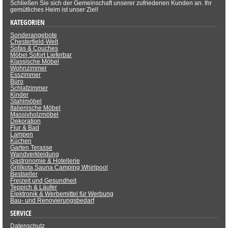
Schließen Sie sich der Gemeinschaft unserer zufriedenen Kunden an. Ihr
gemütliches Heim ist unser Ziel!
KATEGORIEN
Sonderangebote
Chesterfield-Welt
Sofas & Couches
Möbel Sofort Lieferbar
Klassische Möbel
Wohnzimmer
Esszimmer
Büro
Schlafzimmer
Kinder
Stahlmöbel
Italienische Möbel
Massivholzmöbel
Dekoration
Flur & Bad
Lampen
Küchen
Garten Terasse
Wandverkleidung
Gastronomie & Hotellerie
Grillkota Sauna Camping Whirlpool
Bestseller
Freizeit und Gesundheit
Teppich & Läufer
Elektronik & Werbemittel für Werbung
Bau- und Renovierungsbedarf
SERVICE
Datenschutz