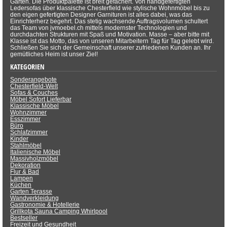
Garten. Die Produktpalette ist breit gefächert. Von handgefertigten
Ledersofas über klassische Chesterfield wie stylische Wohnmöbel bis zu
den eigen gefertigten Designer Garnituren ist alles dabei, was das
Einrichterherz begehrt. Das stetig wachsende Auftragsvolumen schultert
das Team von jvmoebel.ch mittels modernster Technologien und
durchdachten Strukturen mit Spaß und Motivation. Masse – aber bitte mit
Klasse ist das Motto, das von unseren Mitarbeitern Tag für Tag gelebt wird.
Schließen Sie sich der Gemeinschaft unserer zufriedenen Kunden an. Ihr
gemütliches Heim ist unser Ziel!
KATEGORIEN
Sonderangebote
Chesterfield-Welt
Sofas & Couches
Möbel Sofort Lieferbar
Klassische Möbel
Wohnzimmer
Esszimmer
Büro
Schlafzimmer
Kinder
Stahlmöbel
Italienische Möbel
Massivholzmöbel
Dekoration
Flur & Bad
Lampen
Küchen
Garten Terasse
Wandverkleidung
Gastronomie & Hotellerie
Grillkota Sauna Camping Whirlpool
Bestseller
Freizeit und Gesundheit