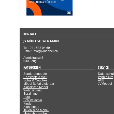
KONTAKT
JV MÖBEL SCHWEIZ GMBH
Tel.: 041 588 04 69
Email: info@jvmoebel.ch
Ägeristrasse 5
6300 Zug
KATEGORIEN
SERVICE
Sonderangebote
Datenschut
Chesterfield-Welt
Impressum
Sofas & Couches
AGB
Möbel Sofort Lieferbar
JVMoebel
Klassische Möbel
Wohnzimmer
Esszimmer
Büro
Schlafzimmer
Kinder
Stahlmöbel
Italienische Möbel
Massivholzmöbel