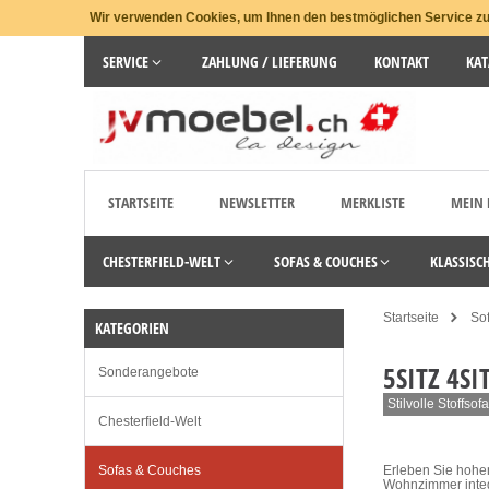
Wir verwenden Cookies, um Ihnen den bestmöglichen Service zu 
SERVICE
ZAHLUNG / LIEFERUNG
KONTAKT
KAT
STARTSEITE
NEWSLETTER
MERKLISTE
MEIN
CHESTERFIELD-WELT
SOFAS & COUCHES
KLASSISC
Startseite
So
KATEGORIEN
5SITZ 4SI
Sonderangebote
Stilvolle Stoffs
Chesterfield-Welt
Sofas & Couches
Erleben Sie hohen
Wohnzimmer integr