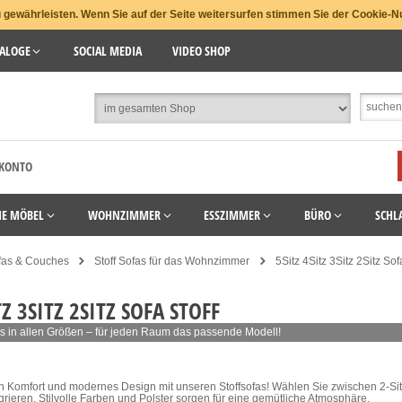
gewährleisten. Wenn Sie auf der Seite weitersurfen stimmen Sie der Cookie-N
ALOGE
SOCIAL MEDIA
VIDEO SHOP
 KONTO
HE MÖBEL
WOHNZIMMER
ESSZIMMER
BÜRO
SCHL
fas & Couches
Stoff Sofas für das Wohnzimmer
5Sitz 4Sitz 3Sitz 2Sitz Sof
TZ 3SITZ 2SITZ SOFA STOFF
ofas in allen Größen – für jeden Raum das passende Modell!
 Komfort und modernes Design mit unseren Stoffsofas! Wählen Sie zwischen 2-Sitzern
ieren. Stilvolle Farben und Polster sorgen für eine gemütliche Atmosphäre.