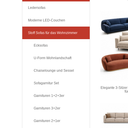
Ledersofas
Moderne LED-Couchen
Stoff Sofas für das Wohnzimmer
Ecksofas
U-Form Wohnlandschaft
Chaiselounge und Sessel
Sofagarnitur Set
Elegante 3-Sitzer 
fü
Garnituren 1+2+3er
Garnituren 3+2er
Garnituren 2+1er