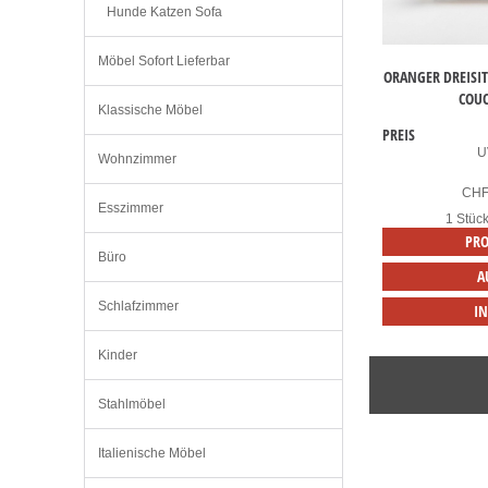
Hunde Katzen Sofa
Möbel Sofort Lieferbar
ORANGER DREISI
COUC
Klassische Möbel
PREIS
U
Wohnzimmer
CH
Esszimmer
1 Stüc
PRO
Büro
A
Schlafzimmer
I
Kinder
Stahlmöbel
Italienische Möbel