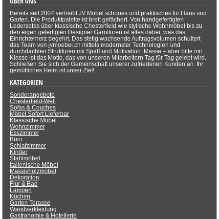
ÜBER UNS
Bereits seit 2004 vertreibt JV Möbel schönes und praktisches für Haus und
Garten. Die Produktpalette ist breit gefächert. Von handgefertigten
Ledersofas über klassische Chesterfield wie stylische Wohnmöbel bis zu
den eigen gefertigten Designer Garnituren ist alles dabei, was das
Einrichterherz begehrt. Das stetig wachsende Auftragsvolumen schultert
das Team von jvmoebel.ch mittels modernster Technologien und
durchdachten Strukturen mit Spaß und Motivation. Masse – aber bitte mit
Klasse ist das Motto, das von unseren Mitarbeitern Tag für Tag gelebt wird.
Schließen Sie sich der Gemeinschaft unserer zufriedenen Kunden an. Ihr
gemütliches Heim ist unser Ziel!
KATEGORIEN
Sonderangebote
Chesterfield-Welt
Sofas & Couches
Möbel Sofort Lieferbar
Klassische Möbel
Wohnzimmer
Esszimmer
Büro
Schlafzimmer
Kinder
Stahlmöbel
Italienische Möbel
Massivholzmöbel
Dekoration
Flur & Bad
Lampen
Küchen
Garten Terasse
Wandverkleidung
Gastronomie & Hotellerie