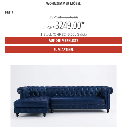
WOHNZIMMER MÖBEL
PREIS
UVP:
CHF 3840.00
3249.00
*
ab
CHF
1 Stück (CHF 3249.00 / Stück)
AUF DIE MERKLISTE
ZUM ARTIKEL