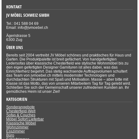
KONTAKT
JV MÖBEL SCHWEIZ GMBH
Tel.: 041 588 04 69
Email: info@jvmoebel.ch
Ägeristrasse 5
6300 Zug
ÜBER UNS
Bereits seit 2004 vertreibt JV Möbel schönes und praktisches für Haus und
Garten. Die Produktpalette ist breit gefächert. Von handgefertigten
Ledersofas über klassische Chesterfield wie stylische Wohnmöbel bis zu
den eigen gefertigten Designer Garnituren ist alles dabei, was das
Einrichterherz begehrt. Das stetig wachsende Auftragsvolumen schultert
das Team von jvmoebel.ch mittels modernster Technologien und
durchdachten Strukturen mit Spaß und Motivation. Masse – aber bitte mit
Klasse ist das Motto, das von unseren Mitarbeitern Tag für Tag gelebt wird.
Schließen Sie sich der Gemeinschaft unserer zufriedenen Kunden an. Ihr
gemütliches Heim ist unser Ziel!
KATEGORIEN
Sonderangebote
Chesterfield-Welt
Sofas & Couches
Möbel Sofort Lieferbar
Klassische Möbel
Wohnzimmer
Esszimmer
Büro