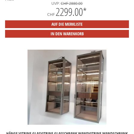
UVP:
CHF 2880.00
2299.00
*
CHF
AUF DIE MERKLISTE
IN DEN WARENKORB
HÄNGE VITRINE GLASVITRINE GLASSCHRANK WANDVITRINE WANDSCHRANK