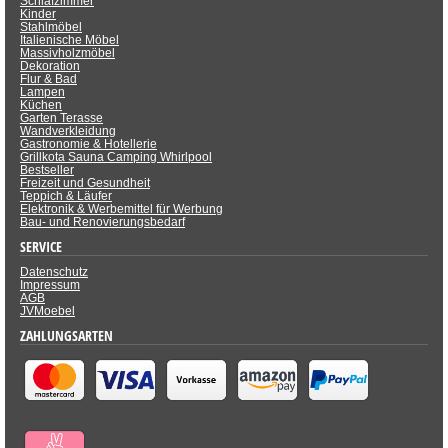
Schlafzimmer
Kinder
Stahlmöbel
Italienische Möbel
Massivholzmöbel
Dekoration
Flur & Bad
Lampen
Küchen
Garten Terasse
Wandverkleidung
Gastronomie & Hotellerie
Grillkota Sauna Camping Whirlpool
Bestseller
Freizeit und Gesundheit
Teppich & Läufer
Elektronik & Werbemittel für Werbung
Bau- und Renovierungsbedarf
SERVICE
Datenschutz
Impressum
AGB
JVMoebel
ZAHLUNGSARTEN