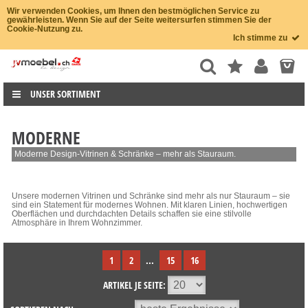
Wir verwenden Cookies, um Ihnen den bestmöglichen Service zu
gewährleisten. Wenn Sie auf der Seite weitersurfen stimmen Sie der
Cookie-Nutzung zu.
Ich stimme zu
UNSER SORTIMENT
MODERNE
Moderne Design-Vitrinen & Schränke – mehr als Stauraum.
Unsere modernen Vitrinen und Schränke sind mehr als nur Stauraum – sie
sind ein Statement für modernes Wohnen. Mit klaren Linien, hochwertigen
Oberflächen und durchdachten Details schaffen sie eine stilvolle
Atmosphäre in Ihrem Wohnzimmer.
1
2
...
15
16
ARTIKEL JE SEITE: