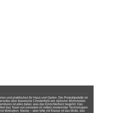
önes und praktisches für Haus und Garten. Die Produktpalette ist
dersofas über klassische Chesterfield wie stylische Wohnmöbel
rnituren ist alles dabei, was das Einrichterherz begehrt. Das
tert das Team von jvmoebel.ch mittels modernster Technologien
d Motivation. Masse – aber bitte mit Klasse ist das Motto, das