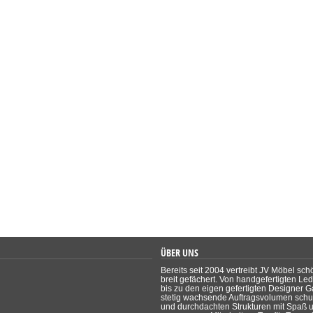
ÜBER UNS
Bereits seit 2004 vertreibt JV Möbel sch
breit gefächert. Von handgefertigten Le
bis zu den eigen gefertigten Designer Ga
stetig wachsende Auftragsvolumen schul
und durchdachten Strukturen mit Spaß un