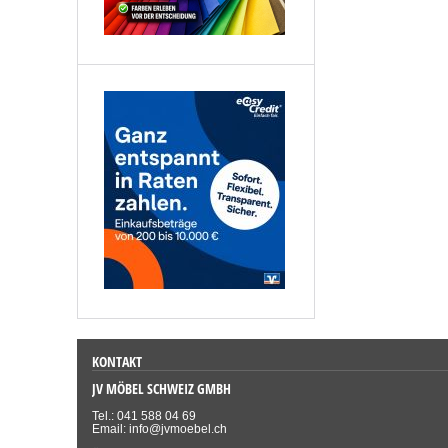
KONTAKT
JV MÖBEL SCHWEIZ GMBH
Tel.: 041 588 04 69
Email: info@jvmoebel.ch