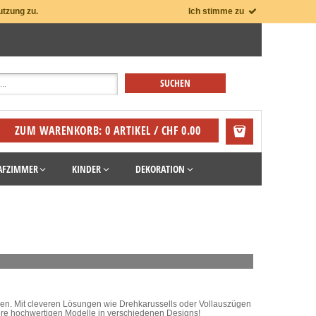
utzung zu.
Ich stimme zu
ZUM WARENKORB: 0 ARTIKEL / CHF 0.00
AFZIMMER
KINDER
DEKORATION
tzen. Mit cleveren Lösungen wie Drehkarussells oder Vollauszügen
sere hochwertigen Modelle in verschiedenen Designs!