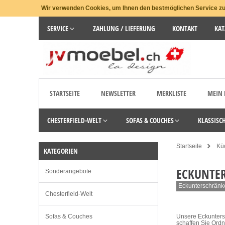
Wir verwenden Cookies, um Ihnen den bestmöglichen Service zu 
SERVICE
ZAHLUNG / LIEFERUNG
KONTAKT
KAT
STARTSEITE
NEWSLETTER
MERKLISTE
MEIN
CHESTERFIELD-WELT
SOFAS & COUCHES
KLASSISC
Startseite
Kü
KATEGORIEN
ECKUNTE
Sonderangebote
Eckunterschränk
Chesterfield-Welt
Sofas & Couches
Unsere Eckuntersc
schaffen Sie Ordn