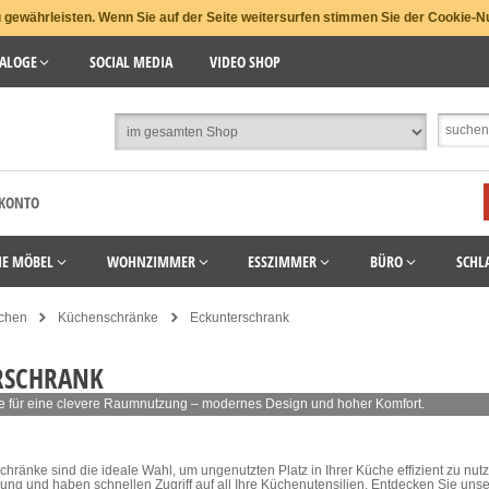
gewährleisten. Wenn Sie auf der Seite weitersurfen stimmen Sie der Cookie-N
ALOGE
SOCIAL MEDIA
VIDEO SHOP
 KONTO
HE MÖBEL
WOHNZIMMER
ESSZIMMER
BÜRO
SCHL
chen
Küchenschränke
Eckunterschrank
RSCHRANK
e für eine clevere Raumnutzung – modernes Design und hoher Komfort.
hränke sind die ideale Wahl, um ungenutzten Platz in Ihrer Küche effizient zu nu
ung und haben schnellen Zugriff auf all Ihre Küchenutensilien. Entdecken Sie un