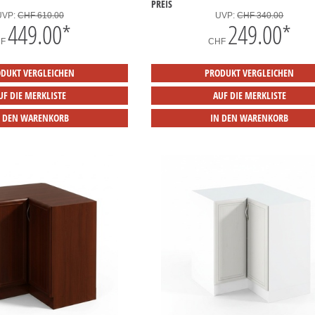
PREIS
UVP:
CHF 610.00
UVP:
CHF 340.00
449.00
*
249.00
*
HF
CHF
DUKT VERGLEICHEN
PRODUKT VERGLEICHEN
UF DIE MERKLISTE
AUF DIE MERKLISTE
N DEN WARENKORB
IN DEN WARENKORB