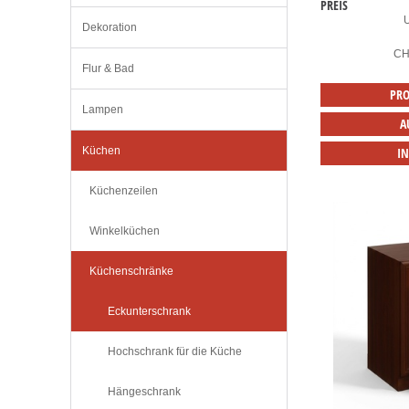
PREIS
Dekoration
C
Flur & Bad
PRO
Lampen
A
Küchen
I
Küchenzeilen
Winkelküchen
Küchenschränke
Eckunterschrank
Hochschrank für die Küche
Hängeschrank