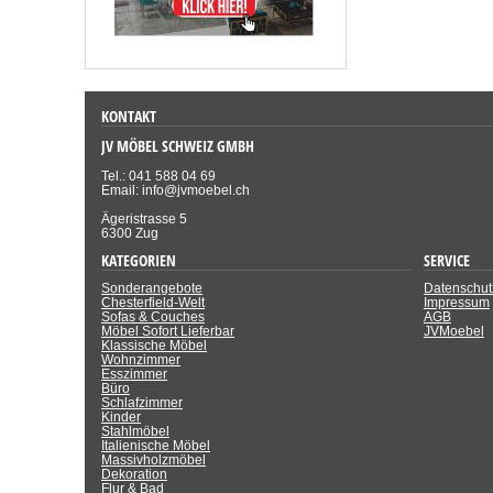
KONTAKT
JV MÖBEL SCHWEIZ GMBH
Tel.: 041 588 04 69
Email: info@jvmoebel.ch
Ägeristrasse 5
6300 Zug
KATEGORIEN
SERVICE
Sonderangebote
Datenschut
Chesterfield-Welt
Impressum
Sofas & Couches
AGB
Möbel Sofort Lieferbar
JVMoebel
Klassische Möbel
Wohnzimmer
Esszimmer
Büro
Schlafzimmer
Kinder
Stahlmöbel
Italienische Möbel
Massivholzmöbel
Dekoration
Flur & Bad