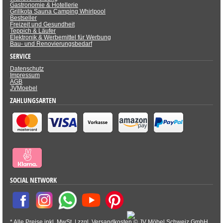
Gastronomie & Hotellerie
Grillkota Sauna Camping Whirlpool
Bestseller
Freizeit und Gesundheit
Teppich & Läufer
Elektronik & Werbemittel für Werbung
Bau- und Renovierungsbedarf
SERVICE
Datenschutz
Impressum
AGB
JVMoebel
ZAHLUNGSARTEN
SOCIAL NETWORK
* Alle Preise inkl. MwSt. |
zzgl. Versandkosten
©
JV Möbel Schweiz GmbH