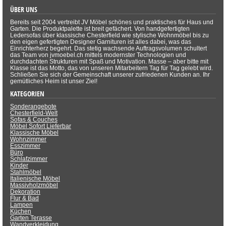
ÜBER UNS
Bereits seit 2004 vertreibt JV Möbel schönes und praktisches für Haus und
Garten. Die Produktpalette ist breit gefächert. Von handgefertigten
Ledersofas über klassische Chesterfield wie stylische Wohnmöbel bis zu
den eigen gefertigten Designer Garnituren ist alles dabei, was das
Einrichterherz begehrt. Das stetig wachsende Auftragsvolumen schultert
das Team von jvmoebel.ch mittels modernster Technologien und
durchdachten Strukturen mit Spaß und Motivation. Masse – aber bitte mit
Klasse ist das Motto, das von unseren Mitarbeitern Tag für Tag gelebt wird.
Schließen Sie sich der Gemeinschaft unserer zufriedenen Kunden an. Ihr
gemütliches Heim ist unser Ziel!
KATEGORIEN
Sonderangebote
Chesterfield-Welt
Sofas & Couches
Möbel Sofort Lieferbar
Klassische Möbel
Wohnzimmer
Esszimmer
Büro
Schlafzimmer
Kinder
Stahlmöbel
Italienische Möbel
Massivholzmöbel
Dekoration
Flur & Bad
Lampen
Küchen
Garten Terasse
Wandverkleidung