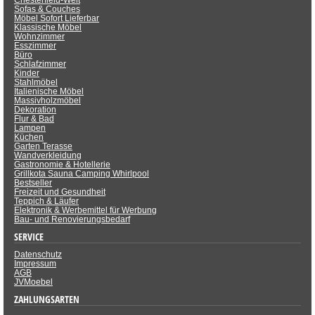
Chesterfield-Welt
Sofas & Couches
Möbel Sofort Lieferbar
Klassische Möbel
Wohnzimmer
Esszimmer
Büro
Schlafzimmer
Kinder
Stahlmöbel
Italienische Möbel
Massivholzmöbel
Dekoration
Flur & Bad
Lampen
Küchen
Garten Terasse
Wandverkleidung
Gastronomie & Hotellerie
Grillkota Sauna Camping Whirlpool
Bestseller
Freizeit und Gesundheit
Teppich & Läufer
Elektronik & Werbemittel für Werbung
Bau- und Renovierungsbedarf
SERVICE
Datenschutz
Impressum
AGB
JVMoebel
ZAHLUNGSARTEN