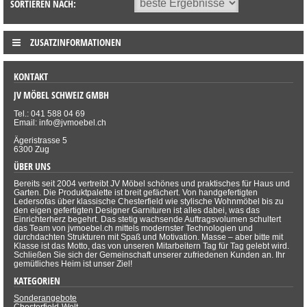
SORTIEREN NACH:
ZUSATZINFORMATIONEN
KONTAKT
JV MÖBEL SCHWEIZ GMBH
Tel.: 041 588 04 69
Email: info@jvmoebel.ch
Ägeristrasse 5
6300 Zug
ÜBER UNS
Bereits seit 2004 vertreibt JV Möbel schönes und praktisches für Haus und
Garten. Die Produktpalette ist breit gefächert. Von handgefertigten
Ledersofas über klassische Chesterfield wie stylische Wohnmöbel bis zu
den eigen gefertigten Designer Garnituren ist alles dabei, was das
Einrichterherz begehrt. Das stetig wachsende Auftragsvolumen schultert
das Team von jvmoebel.ch mittels modernster Technologien und
durchdachten Strukturen mit Spaß und Motivation. Masse – aber bitte mit
Klasse ist das Motto, das von unseren Mitarbeitern Tag für Tag gelebt wird.
Schließen Sie sich der Gemeinschaft unserer zufriedenen Kunden an. Ihr
gemütliches Heim ist unser Ziel!
KATEGORIEN
Sonderangebote