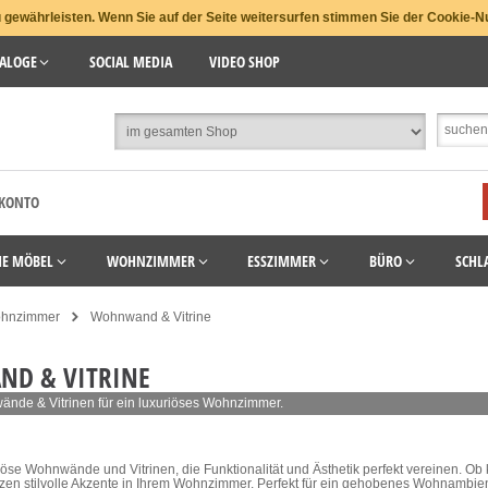
gewährleisten. Wenn Sie auf der Seite weitersurfen stimmen Sie der Cookie-N
ALOGE
SOCIAL MEDIA
VIDEO SHOP
 KONTO
HE MÖBEL
WOHNZIMMER
ESSZIMMER
BÜRO
SCHL
hnzimmer
Wohnwand & Vitrine
D & VITRINE
nde & Vitrinen für ein luxuriöses Wohnzimmer.
iöse Wohnwände und Vitrinen, die Funktionalität und Ästhetik perfekt vereinen. O
zen stilvolle Akzente in Ihrem Wohnzimmer. Perfekt für ein gehobenes Wohnambien