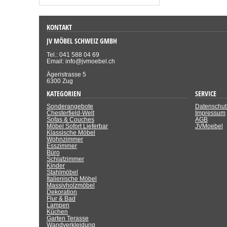
KONTAKT
JV MÖBEL SCHWEIZ GMBH
Tel.: 041 588 04 69
Email: info@jvmoebel.ch
Ägeristrasse 5
6300 Zug
KATEGORIEN
SERVICE
Sonderangebote
Datenschut
Chesterfield-Welt
Impressum
Sofas & Couches
AGB
Möbel Sofort Lieferbar
JVMoebel
Klassische Möbel
Wohnzimmer
Esszimmer
Büro
Schlafzimmer
Kinder
Stahlmöbel
Italienische Möbel
Massivholzmöbel
Dekoration
Flur & Bad
Lampen
Küchen
Garten Terasse
Wandverkleidung