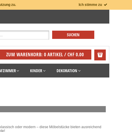
utzung zu.
Ich stimme zu
ZUM WARENKORB: 0 ARTIKEL / CHF 0.00
AFZIMMER
KINDER
DEKORATION
b klassisch oder modern – diese Möbelstücke bieten ausreichend
te!